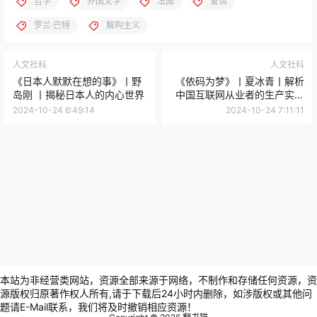
哲学
外国文学
法国
爱情
罗兰·巴特
解构主义
人文社科
人文社科
《日本人默默在想的事》丨野
《依码为梦》丨夏冰青丨解析
岛刚 丨揭秘日本人的内心世界
中国互联网从业者的生产实践
与生活形态
2024-10-24 6:49:14
2024-10-24 7:11:11
本站为非经营类网站，资源全部来源于网络，不制作和存储任何资源，资
源版权归原著作权人所有,请于下载后24小时内删除，如涉版权或其他问
题请E-Mail联系，我们将及时撤销相应资源！