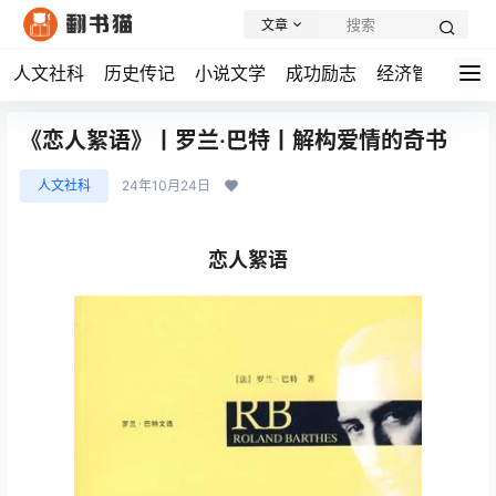
文章
人文社科
历史传记
小说文学
成功励志
经济管理
学
《恋人絮语》丨罗兰·巴特丨解构爱情的奇书
人文社科
24年10月24日
恋人絮语