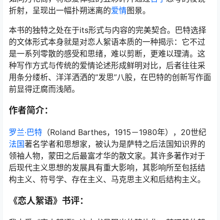
折射，呈现出一幅扑朔迷离的
爱情
图景。
本书的独特之处在于its形式与内容的完美契合。巴特选择
的文体形式本身就是对恋人絮语本质的一种揭示：它不过
是一系列零散的感受和思绪，难以剪断，更难以理清。这
种写作方式与传统的爱情论述形成鲜明对比，后者往往采
用条分缕析、洋洋洒洒的”发思”八股，在巴特的创新写作面
前显得迂腐而浅陋。
作者简介：
罗兰·巴特
（Roland Barthes，1915－1980年），20世纪
法国
著名学者和思想家，被认为是萨特之后法国知识界的
领袖人物，蒙田之后最富才华的散文家。其许多著作对于
后现代主义思想的发展具有重大影响，其影响所至包括结
构主义、符号学、存在主义、马克思主义和后结构主义。
《恋人絮语》书评：