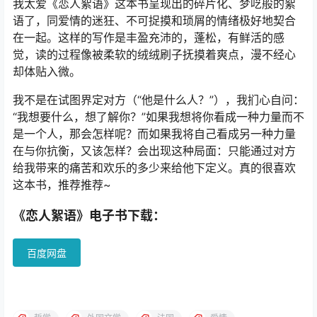
我太爱《恋人絮语》这本书呈现出的碎片化、梦呓般的絮
语了，同爱情的迷狂、不可捉摸和琐屑的情绪极好地契合
在一起。这样的写作是丰盈充沛的，蓬松，有鲜活的感
觉，读的过程像被柔软的绒绒刷子抚摸着爽点，漫不经心
却体贴入微。
我不是在试图界定对方（“他是什么人？”），我扪心自问：
“我想要什么，想了解你？”如果我想将你看成一种力量而不
是一个人，那会怎样呢？而如果我将自己看成另一种力量
在与你抗衡，又该怎样？会出现这种局面：只能通过对方
给我带来的痛苦和欢乐的多少来给他下定义。真的很喜欢
这本书，推荐推荐~
《恋人絮语》电子书下载：
百度网盘