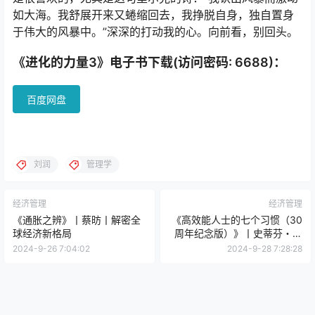
如大海。我舒展开来又蜷缩回去，我挣脱自身，独自置身
于伟大的风暴中。”深深的打动我的心。向前看，别回头。
《进化的力量3》电子书下载(访问密码: 6688)：
百度网盘
刘润
管理学
经济管理
经济管理
《通胀之辨》丨蔡昉丨解密全
《高效能人士的七个习惯（30
球经济新格局
周年纪念版）》丨史蒂芬・柯
维丨30年不朽的成功法则
2024-9-26 7:04:02
2024-9-28 7:28:28