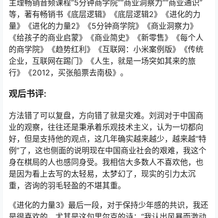
主理畅销音频课程“5分钟商学院”“商业洞察力”“商业通识”
等，著有畅销书《底层逻辑》《底层逻辑2》《进化的力
量》《进化的力量2》《5分钟商学院》《商业洞察力》
《给孩子的商业启蒙》《商业简史》《新零售》《每个人
的商学院》《趋势红利》《互联网：小米案例版》《传统
企业，互联网在踢门》《人生，就是一场突如其来的旅
行》《2012，买张船票去南极》。
观后书评:
方法错了可以复盘，方向错了就是灾难。刘润对于中国商
业的观察，往往还是秉承着乐观技术主义，认为一切都向
好，但是支持他的观点，这几年确实越来越少，越来越“特
例”了，这也侧面的说明现在中国商业社会的艰难，我这个
身在棋局的人也感同身受。我相信大多数人不喜欢他，也
是因为看上去写的太轻易，太梦幻了，现实的引力太沉
重，咨询的羽毛轻盈的不堪其重。
《进化的力量3》最后一段，对于保持少年感的共识，我还
是很喜欢的，尤其是这句里尔克的诗：“我认出风暴而激动