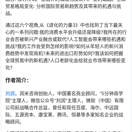
贸易格局变化: 分析国际贸易新趋势及其带来的机遇与挑
战。
通过这六个视角,从《进化的力量3》中也找到了当下最关
心的一系列问题:我的消费水平会升级还是降级?我所在的行
业会否被新兴产业融合或取代?人工智能会带来哪些机遇和
挑战?我的工作会受到怎样的影响?如何从年轻人的新兴消
费趋势中发现商机?未来的进出口形势如何?我该如何把握
全球贸易中的新机遇?人口老龄化会给就业市场带来哪些变
化?
作者简介：
刘润
，润米咨询创始人，中国著名商业顾问，“5分钟商学
院”主理人，微信公众号“刘润”主理人，微软（中国）有限
公司前战略合作总监，曾任和现任百度、海尔、中远国
际、五源资本、康宝莱、腾讯、恒基等多家知名企业的战
略顾问。