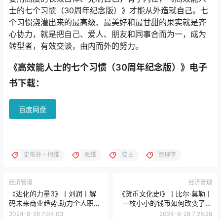
士的七个习惯（30周年纪念版）》才能从外造就自己。七
个习惯浇灌出来的最高级、最美好和最甘甜的果实就是齐
心协力，就是把自己、爱人、朋友和同事合而为一，成为
转型者，有效交谈，由内而外的努力。
《高效能人士的七个习惯（30周年纪念版）》电子
书下载：
百度网盘
史蒂芬・柯维
思维
成长
管理学
经济管理
经济管理
《进化的力量3》丨刘润丨解
《货币文化史Ⅰ》丨比尔·莫勒丨
码未来商业趋势,助力个人职业
一枚小小的钱币如何改变了人
发展
类历史的进程？
2024-9-26 7:04:03
2024-9-28 7:28:29