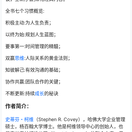
全书七个习惯概览:
积极主动:为人生负责；
以终为始:规划人生蓝图；
要事第一:时间管理的精髓；
双赢
思维
:人际关系的黄金法则；
知彼解己:有效沟通的基础；
协作共赢:团队合作的关键；
不断更新:持续
成长
的秘诀
作者简介：
史蒂芬・柯维
（Stephen R. Covey），哈佛大学企业管理
硕士，杨百翰大学博士。他是柯维领导中心的创始人，也