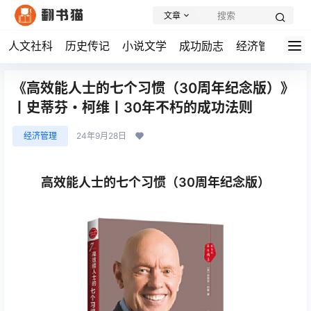
文章
人文社科
历史传记
小说文学
成功励志
经济管理
学
《高效能人士的七个习惯（30周年纪念版）》
丨史蒂芬・柯维丨30年不朽的成功法则
经济管理
24年9月28日
高效能人士的七个习惯（30周年纪念版）