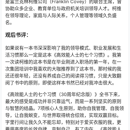
是富兰克林柯维公司（Franklin Covey）的联合主席，曾
协助众多企业、教育单位与政府机关培训领导人才。柯维
在领导理论，家庭与人际关系，个人管理等领域久负盛
名。
观后书评：
如果说有一本书深深影响了我的领导模式、职业发展和生
活习惯那么一定是这本《高效能人士的七个习惯》。我第
一次读柯维的这本书是在毕业刚进入职场的第一年，在一
次集团培训中我喜欢的大咖推荐到了这本书，那时候的我
还还很年轻，还没有养成自己的阅读得习惯，只是大致翻
阅了书中的原则，即使这样本书然已经对我冲击很大。
《高效能人士的七个习惯（30周年纪念版）》全书下来，
最大的感受是成功并非只靠运气，而是一系列坚实的原则
与智慧的结晶。7项核心人生原则，助你自我管理、自我领
导，让自我蜕变，与世界取得统合综效，实现双赢目标。
字里行间让我久久不能忘却，特别对于爱买衣服的我，更
要用高度的长效自律、克制自己，有了内在，《高效能人