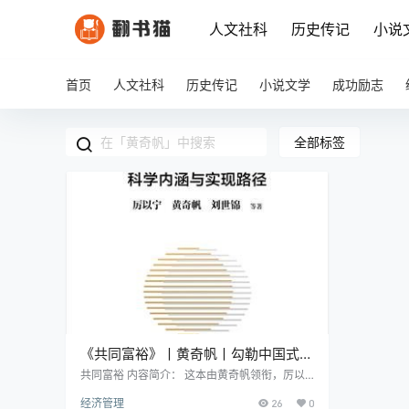
人文社科
历史传记
小说
首页
人文社科
历史传记
小说文学
成功励志
全部标签
《共同富裕》丨黄奇帆丨勾勒中国式现
代化新蓝图
共同富裕 内容简介： 这本由黄奇帆领衔，厉以
宁、刘世锦等知名经济学家共同撰写的《共同富
经济管理
26
0
裕》，是一部深入解读中国未来发展战略的重要