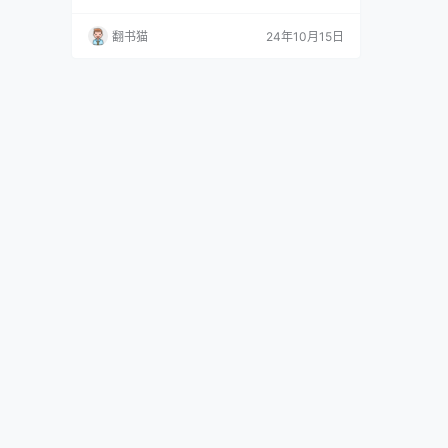
著作。随着全面建成小康社会目标的实现，中国
正式进入"扎实推动共同富裕"的新阶段。本书不
翻书猫
24年10月15日
仅阐述了共同富裕的科学内涵，还详细探讨了实
现这一目标的重点任务、路径和战略举措。 黄奇
帆指出，尽管中国在改革开放后取得了巨大成
就，但区域、城乡和贫富三大差别仍然显著。…