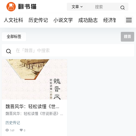
文章
人文社科
历史传记
小说文学
成功励志
经济管理
学
全部标签
魏晋
魏晋风华：轻松读懂《世说
新语》
魏晋风华：轻松读懂《世说新语》
内容简介： 《魏晋风华：轻松读懂
历史传记
〈世说新语〉》是著名作家魏风华
的代表作，这本升级版著作以经典
149
0
名著《世说新语》为线索，全面描