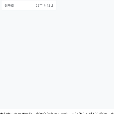
绘和解读了魏晋时代。从竹林七贤
翻书猫
25年1月12日
到兰亭名士，作者用富有深情和隽
永的文笔，带领读者穿越这段中国
精神史上最具特色的时期。 作者魏
风华以其"中国的小泉八云"之名享誉
文坛，曾创作《唐朝的黑夜》三部
曲，被誉为"创意历史"…