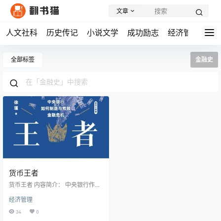
文章
人文社科
历史传记
小说文学
成功励志
经济管理
学
全部标签
金融史
货币王者
货币王者 内容简介： 中央银行作为
现代金融体系的核心,在过去四百年
经济管理
间经历了从无到有、由弱到强的演
变过程。从瑞典央行到英格兰银行,
34
0
再到美联储与欧洲央行,这一金融制