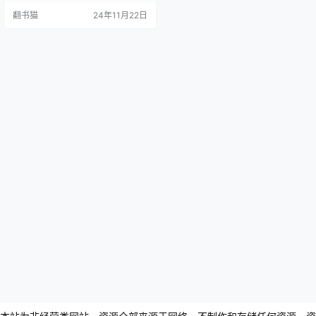
度的发展历程折射出深刻的历史变
翻书猫
24年11月22日
迁。 在中央银行的发展史中,一系列
根本性问题始终困扰着金融界:金融
危机的形成机制及其预防方法、中
央银行"最后贷款人"角色的合理性、
金融监管体系的完善,以及数字时代
下金融体系的发展方向等。 青…