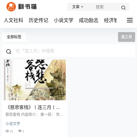
文章
人文社科
历史传记
小说文学
成功励志
经济管理
学
全部标签
连三月
《慈悲客栈》丨连三月丨轮
回中的救赎与重生
慈悲客栈 内容简介： 第一段： 世人
皆道慈悲饮， 一饮放下江湖恩怨，
小说文学
二饮忘却红尘疾苦， 三饮不负人间
慈悲。 第二段： 三盏之后，以命抵
52
0
命， 让时间，回到你后悔之时； 上