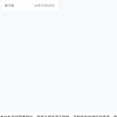
穷碧落，下至黄泉， 愿来世，可许
翻书猫
24年10月26日
你烟火人间。 第三段： 你是剑客杀
人如麻，我是稚童命薄如花； 你是
相子身埋黄沙，我是将女等你归
家； 你是浪子放纵年华，我是人妇
高绾髻发； 你是宗师剑斩礼法，我
是公主心怀天下； 第四段： 愿来
世，结庐…