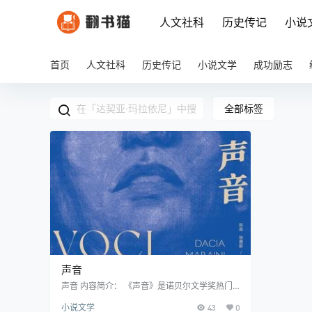
人文社科
历史传记
小说
首页
人文社科
历史传记
小说文学
成功励志
全部标签
声音
声音 内容简介： 《声音》是诺贝尔文学奖热门
候选人达契亚·玛拉依尼的重磅作品,获得那不勒
小说文学
43
0
斯文学奖等多项殊荣。这部聚焦性别暴力的小说