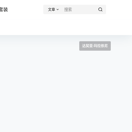
套装
文章
达契亚·玛拉依尼