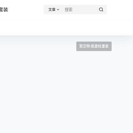
套装
文章
贺兰特·凯查杜里安