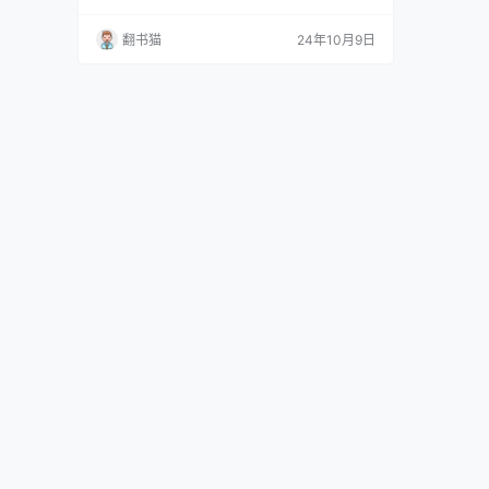
教授开设了美国高校的首批人类性学课程。是的,
你没听错,就是"性学"!这位教授就是凯查杜里安,
翻书猫
24年10月9日
而《性学观止》就是从他的课堂讲义发展而来
的。《性学观止》这本书可不是一般的畅销书,它
是美国第一部成功的性学教材,被翻译成多种语
言,在全球广受好评。…