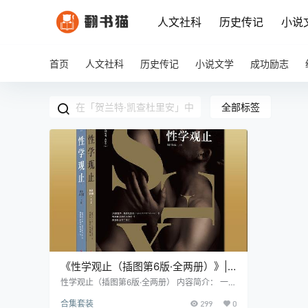
人文社科
历史传记
小说
首页
人文社科
历史传记
小说文学
成功励志
全部标签
《性学观止（插图第6版·全两册）》|
贺兰特·凯查杜里安 | 斯坦福大学的”性”
性学观止（插图第6版·全两册） 内容简介： 一本
可能会让你脸红心跳,但绝对值得一读的书 ——
革命:一本改变美国的教科书
合集套装
299
0
《性学观止》 1968年的斯坦福大学,一位勇敢的