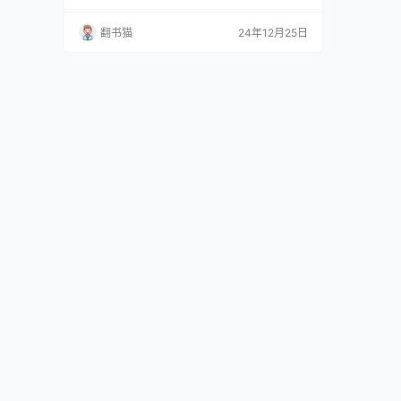
心课主讲人费勇教授心学入门力作。 种子法则、
心灵法则、纯粹法则、行动法则、担当法则全新
翻书猫
24年12月25日
视角解读阳明心学。 将理论实践与现代生活相联
系，指导读者从内心根源出发，解决日常生活中
的种种困惑，从而拥有根脉清晰、 枝繁叶茂的一
生。 作者简介： 费勇，文化学者，暨南大学生
活方式研…