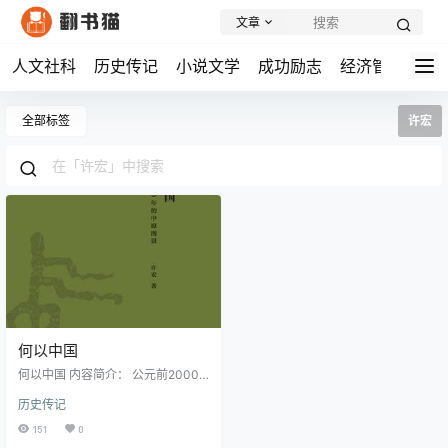
文章
人文社科
历史传记
小说文学
成功励志
经济管理
学
全部标签
许宏
何以中国
何以中国 内容简介： 公元前2000
年是中国文明史上的一个关键时间
历史传记
节点。这个便于记忆的年份通常被
视为夏王朝的大致开端,但从考古发
151
0
现来看,当时的中原地区并未呈现出