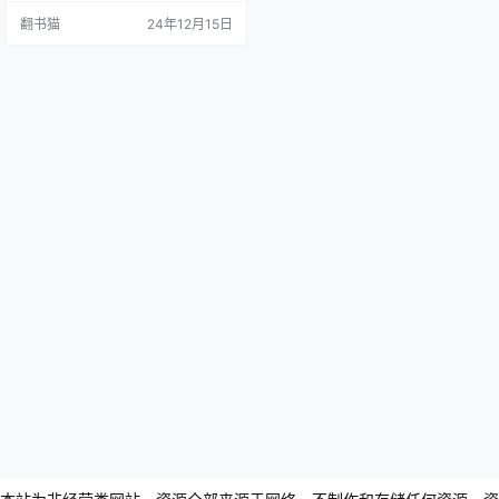
传统文献所描述的"王朝气象"。然
翻书猫
24年12月15日
而,正是在这一时期,中原地带发生了
一系列重大变革。这些变化为之后
以二里头文化为代表的中原广域王
权国家的崛起奠定了重要基础,标志
着中国早期文明发展的重要转折。
《何以中国》这本书选择从考古学…