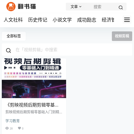
文章
人文社科
历史传记
小说文学
成功励志
经济管理
学
全部标签
视频剪辑
《剪映视频后期剪辑零基础
入门到精通》剪映魔法师，
剪映视频后期剪辑零基础入门到精
15章内容，打造你的视频帝
通 内容简介： 《剪映视频后期剪辑
学习教育
零基础入门到精通》是一本全面系
国
统的视频剪辑教程,为初学者和进阶
28
0
用户提供了详尽的指导。这本书共