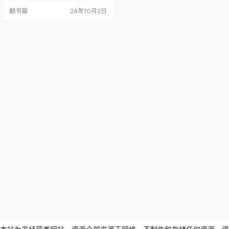
包含15章内容,涵盖了从基础入门到
翻书猫
24年10月2日
专业应用的全过程,旨在帮助读者掌
握视频剪辑的各项技能。前七章主
要聚焦于剪映APP的基本功能和应
用方法。这部分内容包括基础入
门、视频剪辑技巧、后期滤镜应
用、文字和音频添加、相册效果制
作等。通过这些章节,读者可以快…