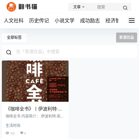
文章
人文社科
历史传记
小说文学
成功励志
经济管理
学
全部标签
茶酒饮品
《咖啡全书》丨伊波利特·库
尔蒂丨咖啡的秘密语言，一
咖啡全书 内容简介： 伊波利特·库尔
本书读懂1.5万年的浓香传奇
蒂的《咖啡全书》堪称是一部咖啡
生活时尚
宝典，它既实用又浪漫，通过130余
幅精美图片和详尽讲解，为读者解
122
0
读了精品咖啡的独特语言。从1.5万