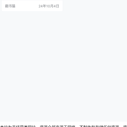
年前诞生的阿拉比卡咖啡，到如今
翻书猫
24年10月4日
全球发现的124个咖啡品种；从生豆
中200余个芳香分子，到杯中饮品变
幻无穷的风味，库尔蒂带领读者踏
上一段跨越时空的咖啡之旅，深入
探索咖啡的起源、演变和多样性。
《咖啡全书》的一大特色是其全面
性和实用性。伊波…