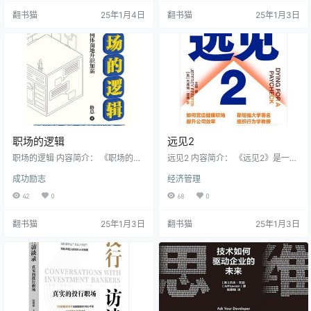
合成为数字游民?是回到家乡还是留
护、消极情绪调整以及工作生活平
翻书猫
25年1月4日
翻书猫
25年1月3日
在大城市?这些都是现代职场人常见
衡等现代职场人普遍关注的问题进
的困惑。 《我身安处是职场》这本
行了深入解读。 书中重点探讨了如
书恰恰聚焦于数字游民的生活与工
何突破职场心理困境、重建职业信
作方式。随着远程办公的普及,数字
心，以及如何准确定位自我、成为
游民这一群体不断壮大。他们可以
职场心理达人等核心议题。通过阿
自由选择工作地点,不受地域限制,但
德勒的"职场勇气"理论，为读者提供
同时也面临着如…
了一系列实用…
职场的逻辑
远见2
职场的逻辑 内容简介： 《职场的逻
远见2 内容简介： 《远见2》是一本
辑》作为"格总在人间"公众号作者的
由管理思想家杰弗瑞·菲佛撰写的职
成功励志
经济管理
首部作品，是一本针对大学生和职
场指南,他通过大量的调查研究和案
场新人的实用指南。这本书从工作
例分析,揭示了现代职场中一个尖锐
42
0
68
0
态度、思维方式、人际关系和个人
的矛盾:某些管理实践不仅无法提升
成长等多个维度，全方位揭示了职
公司效率,反而会损害员工健康,最终
翻书猫
25年1月3日
翻书猫
25年1月3日
场的本质规律。 作者以过来人的视
导致企业与员工的双输局面。 菲佛
角，深入浅出地讲述了职场的基本
强调,工作环境的重要性不亚于生活
规律和底层逻辑。书中详细探讨了
环境。他的研究表明,为员工创造健
年轻人最关心的实际问题，包括求
康的工作环境的公司往往能获得更
职技巧、职业选择、职场沟通、挑
高的利润和效率。这一发现打破了
战应对以及向上管理等话题。更重
提升组织绩效与改善员工健康之间
要的是，它…
存在冲突的传统认…