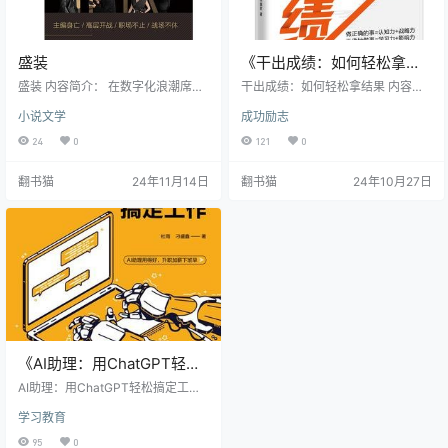
盛装
《干出成绩：如何轻松拿结
果》丨于秉君丨解锁职场成
盛装 内容简介： 在数字化浪潮席卷
干出成绩：如何轻松拿结果 内容简
而来的时代，《盛装》以一本时尚
功的四大核心能力
介： 于秉君的《干出成绩：如何轻
小说文学
成功励志
杂志的生存困境为切入点，展现了
松拿结果》是一本聚焦职场成功的
传统媒体在新媒体冲击下的转型阵
实用指南。作者直面一个普遍的职
24
0
121
0
痛。作者雷志龙以犀利的笔触，揭
场困惑："为什么明明很努力，却还
开了时尚媒体行业光鲜表面下的残
是没有得到想要的结果？"通过深入
翻书猫
24年11月14日
翻书猫
24年10月27日
酷较量，让读者得以窥见这个行业
分析，于秉君指出问题的关键在于
的真实面貌。 小说通过《盛装》杂
方向和方法的选择，而非单纯的努
志的内部争斗，勾勒出一幅现代职
力程度。这本书的核心目标是打破
场的生存图景。主编意外身亡引发
陈旧观念，帮助读者找到真正有效
的连锁反应，高层之间理念与利益
的成功方法。 书中强调，职业生涯
的角力，都成为推动故事发展的关
中的每个转型阶段都会对个人能力
键因素。在这场没有硝烟的战争
提出新的挑…
中，每…
《AI助理：用ChatGPT轻松
搞定工作》丨打造你的职场
AI助理：用ChatGPT轻松搞定工作
超能力
内容简介： 在人工智能快速发展的
学习教育
今天，掌握AI工具的使用方法已成为
职场竞争的关键优势。《AI助理：用
95
0