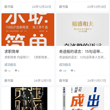
推出相关业务,为创作者提供了更为
时间,却又害怕失去工作,同时内心渴
翻书猫
24年12月20日
翻书猫
24年12月18日
灵活和有利的创作环境。 本书作者
望追求更有意义的人生。 书中通过
是一位成功的付费短篇创作者,年收
四个典型人物的故事展开叙述:正在
入突破百万。他将自己的创作经验
转行的职场新人、寻找价值感的全
和团队培训方法系统整理,为读者提
职妈妈、面临裁员的大厂程序员,以
供了一套完整的付费短篇写作指南,
及厌倦打工的自由职业者。他们在
从创作技巧到市场分析,从受众定位
这家神秘的咖啡馆中,通过与店主的
到平台选择,都有详尽的讲…
对话,逐渐觉醒并发…
求职简单
奇迹般的语言：15句话带来
人生转机
求职简单 内容简介： 《求职简单》
奇迹般的语言：15句话带来人生转
这是一本基于作者1500场面试官经
机 内容简介： 本书源自稻盛和夫的
成功励志
成功励志
验总结的实用求职指南，通过深入
贴身秘书大田嘉仁30余年的亲身经
分析求职者、面试官和工作岗位三
历和50余本工作笔记。作为"稻盛和
16
0
108
0
者之间的关系，帮助人们找到最适
夫最信任的人"，大田嘉仁见证并参
合自己的职业机会。 作者采用独特
与了从京瓷到日航的企业传奇，深
翻书猫
24年12月7日
翻书猫
24年11月17日
的现场实况记录方式，生动展现了
度理解了稻盛哲学的精髓。 作者从
求职过程中的各个环节。通过对面
五个关键维度——磨炼人格、工作
试双方的行为举止和心理活动的细
优化、判断力提升、目标达成和创
致分析，帮助求职者在这些真实案
造力激发，提炼出稻盛和夫15句改
例中找到自己的影子，从而更好地
变人生的箴言。这些话语不仅包含
认识自己，扬长避短。 本书涵盖了
经营智慧，更蕴含着激发个人潜能
求职过程中的所有关键环节，包…
的…