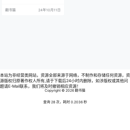
ChatGPT轻松搞定工作》这本书正
是为了帮助读者在这场技术革命中
翻书猫
24年10月11日
领先一步而诞生的。作者深刻洞察
到，未来必将是一个人人拥有AI助理
的时代，而那些能够熟练运用这些
工具的人，将在竞争中脱颖而出。
《AI助理：用ChatGPT轻松搞定工
作》本书的与众不同之处在于其实…
本站为非经营类网站，资源全部来源于网络，不制作和存储任何资源，资
源版权归原著作权人所有,请于下载后24小时内删除，如涉版权或其他问
题请E-Mail联系，我们将及时撤销相应资源！
Copyright © 2026
翻书猫
查询 28 次，耗时 0.2036 秒