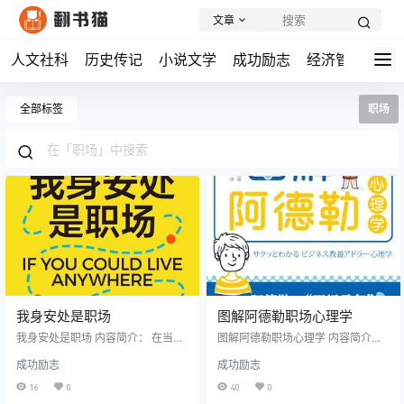
文章
人文社科
历史传记
小说文学
成功励志
经济管理
学
全部标签
职场
我身安处是职场
图解阿德勒职场心理学
我身安处是职场 内容简介： 在当今
图解阿德勒职场心理学 内容简介：
社会,越来越多的人面临着工作地点
《图解阿德勒职场心理学》是一本
成功励志
成功励志
选择的困扰:如果可以在任何地方工
基于阿德勒心理学理论的职场指导
作,那在哪里工作和生活还重要吗?该
书籍。这本书以图文并茂的形式，
16
0
40
0
如何选择工作和生活的地点?是否适
针对经济职场心理、职场关系维