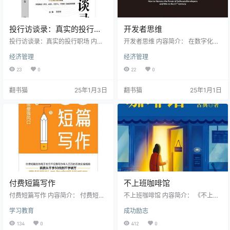
投行访谈录：真实的投行职
开发者思维
场
投行访谈录：真实的投行职场 内容
开发者思维 内容简介： 在数字化转
简介： 本书汇集了17位不同阶段、
型浪潮中，"开发者思维"展现出独特
经济管理
经济管理
不同岗位的投行从业者的真实故事
的价值和意义。从科技巨头如苹
和职业经历，历时两年精心打造。
果、谷歌到亚马逊的成功经验可以
23
0
22
0
他们以真诚的态度分享了自己在投
看出，那些将开发者视为战略合作
行领域的工作体验和人生感悟，不
伙伴的企业，正在数字化竞争中脱
翻书猫
25年1月3日
翻书猫
25年1月1日
仅为有志于投行事业的年轻人提供
颖而出，树立了新型企业管理的标
了宝贵的参考信息，也让普通读者
杆。 当前，数字革命正在深刻改变
得以一窥投行世界的真实面貌。 作
企业管理格局，软件开发者已成为
为一本全面的投行工作指南，本书
数字经济竞争中不可或缺的中坚力
分为三大板块：投行工作体验、业
量。但遗憾的是，许多企业仍将开
务知识扫盲及投资指南、入职攻略
发者局限于"数字工厂打工人&qu…
等。通过生动有趣的叙述方式，书
中…
付费短篇写作
不上班咖啡馆
付费短篇写作 内容简介： 付费短篇
不上班咖啡馆 内容简介： 《不上班
写作已成为当下最热门的文字变现
咖啡馆》是个人发展专家古典时隔7
学习教育
成功励志
方式。这种创作形式以其简短精
年的新作。这本书以一家特殊的咖
炼、题材新颖、情感充沛的特点吸
啡馆为背景,探讨了当代职场人面临
134
0
412
0
引了大量读者,各大内容平台也相继
的本质困境:我们在低价出售自己的