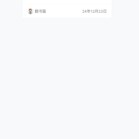
持"囚徒困境重复博弈计算机程序奥林匹克竞
赛"而闻名学术界，其研究成果对当代社会科学
翻书猫
24年12月23日
多个领域产生了深远影响。 本书突破了早期"一
报还一报"的简单模型策略，通过引入更多复杂
变量，深入探讨了合作行为的本质。作者设计了
一个更贴近人类社会现实的情…