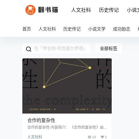
人文社科
历史传记
小说
首页
人文社科
历史传记
小说文学
成功励志
全部标签
合作的复杂性
合作的复杂性 内容简介： 《合作的复杂性》由
著名学者阿克塞尔罗德撰写，是对其早期重要著
人文社科
69
0
作《合作的进化》的深化和拓展。作者因主