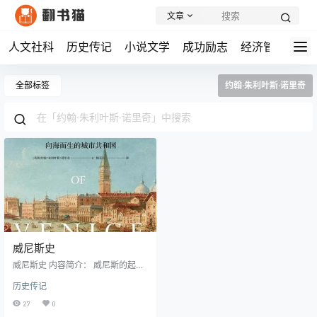
文章
人文社科
历史传记
小说文学
成功励志
经济管理
学
全部标签
约翰·朱利叶斯·诺里奇
威尼斯史
威尼斯史 内容简介： 威尼斯的起源
堪称传奇：最初不过是一群逃避蛮
历史传记
族入侵的难民在泻湖中建立的避难
所，却逐渐发展成为横跨东西方的
27
0
商业帝国。这座建在水上的城市，