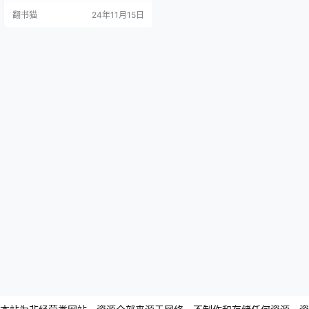
以其独特的地理位置成为连接东西
翻书猫
24年11月15日
方的重要枢纽。 作为一个存续千年
的共和国，威尼斯创造了令人惊叹
的政治奇迹。它建立了一套独特的
寡头民主制度，不仅确保了政权的
稳定，还支撑起庞大的商业帝国。
这个弹丸之地甚至有能力在东西罗
马两大帝国之间游刃有余，并在相
当长…