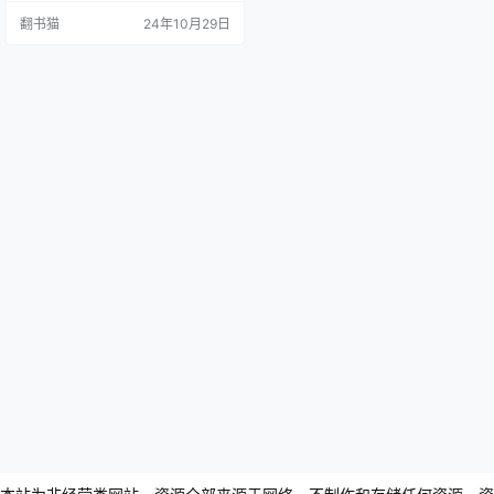
深深恐惧。在这个信仰激烈碰撞的
翻书猫
24年10月29日
时代，人们时刻担心自己会不慎沦
为恶魔的仆人。1651年，新英格兰
地区恶劣的气候和频繁的天灾使得
这些移民的生活雪上加霜，而来自
旧大陆的"英格兰女巫"传言更是火上
浇油。 在春田…