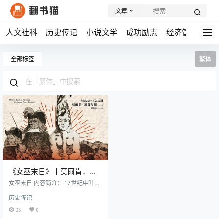
文章
人文社科
历史传记
小说文学
成功励志
经济管理
学
全部标签
繁体
《女巫末日》丨莫爾肯．蓋
斯吉爾丨17世纪美洲清教徒
女巫末日 内容简介： 17世纪中叶，
社会中的巫术恐慌
大量英国移民涌入被称为"新世界"的
历史传记
美洲。这些移民多为虔诚的新教清
教徒，他们带来了宗教改革的影
26
0
响，同时也带来了对异端和邪恶的