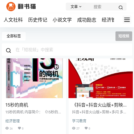
文章
人文社科
历史传记
小说文学
成功励志
经济管理
学
全部标签
短视频
15秒的商机
《抖音+抖音火山版+剪映
+多闪 多平台操作与运营全
15秒的商机 内容简介： 《15秒的商
抖音+抖音火山版+剪映+多闪 多平
机 抖音电商运营实战指南》是一本
攻略》丨新媒体运营的实战
台操作与运营全攻略 内容简介：
经济管理
学习教育
专注于抖音短视频营销的专业工具
《抖音+抖音火山版+剪映+多闪 多
指南
书，采用图文结合的形式，为读者
平台操作与运营全攻略》紧跟时代
26
0
27
0
提供了丰富的实战经验和操作指
潮流，全面涵盖了抖音短视频各个