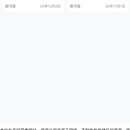
南。 本书以干货内容为主，多角度
平台的操作和运营环节。以实用为
翻书猫
24年12月2日
翻书猫
24年11月1日
深入分析了抖音营销的现状和未来
准则，重点讲解行之有效的实际操
发展趋势，并着重讲解了抖音电商
作和运营方法，着重培养读者的实
运营的实用方法，所有内容都经过
战能力。 全书共分8章，系统介绍了
系统化整理，便于读者理解和实
抖音、抖音火山版、多闪等平台的
践。 通过本书，读者可以系统地学
基本操作和运营要点。从短视频入
习抖音平台的运营定位、内容输
门、内容策划到平台介绍，从拍摄
出、视频制作、吸粉引流和营销推
技巧到后期剪辑，每个环节都…
广…