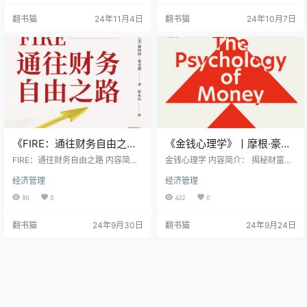
短跑，只有持之以恒才能达到财务
《富有的方法》将为你指明财富增
翻书猫
24年11月4日
翻书猫
24年10月7日
自由。这本书将50年来经得起市场
长的道路。这本由财富畅销书作家
考验的投资智慧，浓缩为十条实用
乔治•克拉森倾力打造的作品,通过一
的投资准则。 投资基础准备的核心
个古巴比伦富翁的传奇故事,揭示了
在于： - 立即开始储蓄，早期投资
经久不衰的致富秘诀。 《富有的方
比投资金额更重要 - 培养稳定的储
法》揭示金钱本质，深入理解财富
蓄习惯，通过简单有效的方法积累
的真正含义，改变对金钱的固…
资金 - 保持…
《FIRE：通往财务自由之
《金钱心理学》丨摩根·豪泽
路》丨斯科特·里肯斯丨点燃
尔丨财富管理的心理密码
FIRE：通往财务自由之路 内容简
金钱心理学 内容简介： 揭秘财富管
你的财务自由之火
介： 《FIRE：通往财务自由之路》
理的心理密码，《金钱心理学》一
经济管理
经济管理
是普通人的财富指南，通俗易懂的
书颠覆了传统的理财观念,向我们揭
投资理财知识，适合各行各业的普
示了情绪、喜好和潜意识如何影响
80
0
432
0
通读者；实用有效的FIRE方法，制
我们的财务决策。作者摩根·豪泽尔
定详细计划，培养消费自制力，学
以独特的视角,为读者呈现了18条深
翻书猫
24年9月30日
翻书猫
24年9月24日
习明智投资；真实案例分享，多个FI
刻而实用的理财智慧。 《金钱心理
RE成功者的故事，来自不同职业和
学》投资不仅仅是数字游戏,更是一
背景的经验；全面的财富规划，从
场心理博弈。认识并战胜影响理财
蓝图制定到实际操作，步骤清晰,易
决策的情绪陷阱。超越表象,理解财
于实践。 如何制定属于自己的财务
富积累的内在逻辑。 书中核心洞见:
自由计划？如何平衡当下生活和未
情绪管理:控制贪婪与恐惧,做出理性
来自由？《FIR…
决策。长期思维…