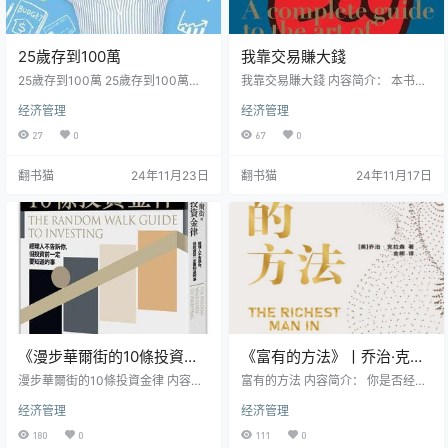
25歲存到100萬
我靠交易賺大錢
25歲存到100萬 25歲存到100萬的
我靠交易賺大錢 内容简介： 本书作
内容简介： 《25岁存到100万》是
者伊恩·墨菲，师从著名交易导师亚
经济管理
经济管理
新生代理财投资达人李勛的实战心
历山大·艾尔德博士，通过15个精心
得之作。作为在Dcard和PTT备受推
编排的章节，系统地阐述了一个成
27
0
67
0
崇的YouTuber，他用自身经历证
功交易者必须掌握的核心要素：严
明：不需要财经背景，也能成功驾
格的交易纪律、完整的记录习惯和
翻书猫
24年11月23日
翻书猫
24年11月17日
驭投资理财之道，在25岁就实现百
科学的交易策略。 全书分为三大核
万存款的目标。 本书从基础的薪资
心部分：1. 探索交易者与市场的关系
分配、紧急备用金规划，到信用卡
2. 剖析专业交易者的必备习惯和心
使用策略、投资工具比较，都采用
理素质3. 详解三种持续盈利的实用
图文并茂的方式细致讲解。特别适
交易策略。书中强调了几个关键的
合理财新手、大学生、职场新人和
制胜法则：- 资金管理是交易的根
小资族…
本- 详细的…
《漫步華爾街的10條投資金
《富有的方法》丨乔治·克拉
律》丨华尔街投资智慧，十
森丨古巴比伦的财富密码
漫步華爾街的10條投資金律 内容简
富有的方法 内容简介： 你是否经常
大黄金法则
介： 《漫步华尔街的10条投资金
感到每月工作拼命,却总是入不敷出?
经济管理
经济管理
律》是投资经典《漫步华尔街》的
同龄人已有积蓄,而你还是两手空空?
实践版本。作者墨基尔（Malkiel）
担心自己陷入"活到老、累到老、穷
180
0
111
0
指出，财富积累是一场马拉松而非
到老"的循环?如果你有以上困扰,