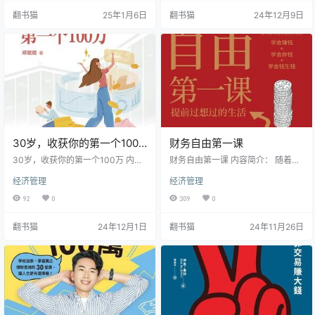
容，还增添了更多深入浅出的财经
奋斗历程、心路轨迹，更毫无保留
翻书猫
25年1月6日
翻书猫
24年12月9日
知识。这本书巧妙地将边际效应、
地分享了其坚守多年的投资理念与
通货膨胀、沉没成本、产权等看似
实操方法，还深入探讨价值投资者
复杂的经济概念转化为孩子们容易
所需的自我修养。书中对于胸怀伟
理解的内容。 本书的特色在于其独
大格局的创业者、创业组织的剖析
特的教学方式，通过还原真实的课
鞭辟入里，对人才培养、教育理
堂场景和生活情境，让孩子们在熟
念、科学观念的解读别具一格，处
悉的环境中认识和理解各种财商概
处彰显着张磊的大格局与深思…
念。作…
30岁，收获你的第一个100
财务自由第一课
万
30岁，收获你的第一个100万 内容
财务自由第一课 内容简介： 随着社
简介： 《30岁,收获你的第一个100
会经济的快速发展，财务自由已成
经济管理
经济管理
万》是一本专为投资小白打造的财
为许多人追求的人生目标。《财务
富增值指南书。作者邓姐姐是一位
自由第一课》的作者帅健翔，作为
92
0
309
0
拥有15年资深财经媒体经验的投资
商业战略顾问和"富爸爸"罗伯特·清
达人,同时也是公众号"邓姐姐的美好
崎的学生，为读者带来了一套系统
翻书猫
24年12月1日
翻书猫
24年11月26日
生活提案"的主理人。本书通过真实
的财务自由理念和方法。 这本书从
投资案例和理财知识点的总结,让读
五个维度全面阐述了通向财务自由
者在轻松阅读的同时收获投资理财
的路径：财富观念、存钱方法、用
新观念。 这本书的与众不同之处在
钱技巧、赚钱策略和资产增值。特
于,即使你是初入职场、收入不多,或
别强调了重塑"金钱脑"的重要性，指
是数学不好、不懂专业…
出只有打破原生家…