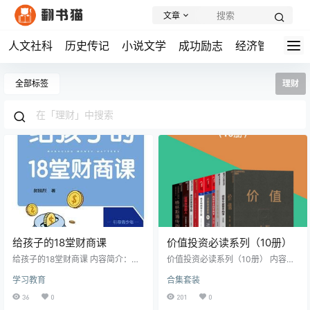
文章
人文社科
历史传记
小说文学
成功励志
经济管理
学
全部标签
理财
给孩子的18堂财商课
价值投资必读系列（10册）
给孩子的18堂财商课 内容简介：
价值投资必读系列（10册） 内容简
《给孩子的18堂财商课》是一本为
介： 《价值》全书架构精巧，分为
学习教育
合集套装
青少年量身打造的财商启蒙指南，
3 个部分 10 个章节，徐徐展开高瓴
作为《富小孩与穷小孩》的升级
创始人兼首席执行官张磊的投资人
36
0
201
0
版，它不仅保留了原书的精华内
生画卷。这里面既有他一路走来的