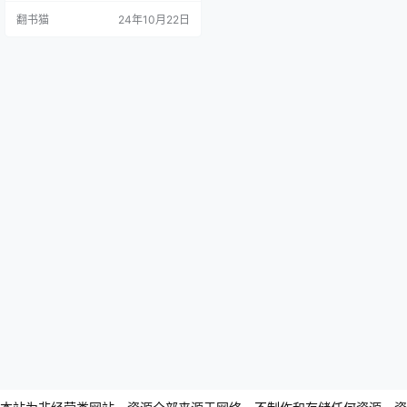
究的一项重要空白，更为后世戏曲
翻书猫
24年10月22日
研究开辟了新的道路。 王国维先生
敏锐地观察到，每个时代都有其独
特的文学形式，而元代戏曲作为一
种新兴的艺术形式，由于其产生时
间较晚且形式相对通俗，长期以来
未能得到学界应有的重视。正如他
所言，"独元人之曲，为时…