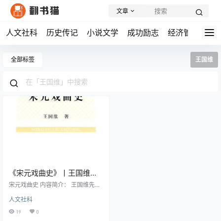
文章
人文社科
历史传记
小说文学
成功励志
经济管理
学
全部标签
王国维
《宋元戏曲史》丨王国维丨
戏曲研究开山之作
宋元戏曲史 内容简介： 王国维先生
的《宋元戏曲史》是中国戏曲研究
人文社科
领域的一部奠基之作，其重要性和
影响力至今仍在学术界广受认可。
19
0
这部著作不仅填补了中国文学史研