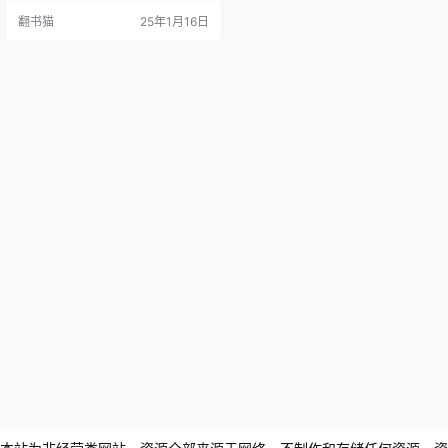
夜，幼儿园女孩长谷部香被母亲关
翻书猫
25年1月16日
在阳台。通过阳台隔板，她与邻家
女孩沙良第一次以指尖相触。然而
在香得知沙良名字后不久，香的父
亲自杀身亡，她匆忙搬离，未能与
沙良道别。 十多年后，小镇发生震
惊社会的&quo…