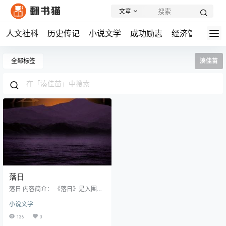
文章
人文社科
历史传记
小说文学
成功励志
经济管理
学
全部标签
湊佳苗
落日
落日 内容简介： 《落日》是入围日
本直木奖的作品，由湊佳苗创作。
小说文学
对作者而言，"落日"象征着"重生"。
繁体中文版特别收录作者自序和访
136
0
谈内容。 故事开始于一个飘雪的冬