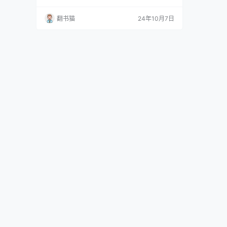
《法医之书》将在短短几分钟内颠覆你的认知！
作为一名资深法医，秦明用他独特的视角和丰富
翻书猫
24年10月7日
的经验，为我们揭开了法医世界的神秘面纱。这
本书不仅满足了我们对法医工作的好奇心，更展
现了法医学令人惊叹的广度和深度。 《法医之
书》带领读者深入探索了8大法医学科，包括
法…