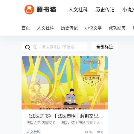
人文社科
历史传记
小说
首页
人文社科
历史传记
小说文学
成功励志
全部标签
《法医之书》丨法医秦明丨解剖室里的
惊天秘密，走进不为人知的法医世界
法医之书 内容简介： 法医，这个神秘而又令人
敬畏的职业，究竟蕴藏着怎样的秘密？如果你认
人文社科
34
0
为法医只是单纯的"解剖工具人"，那么秦明的