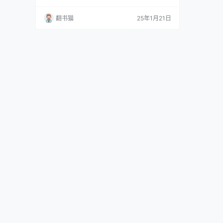
击当代人在认知层面普遍存在的困境。 在现实生
活中，我们常常遇到这样的困惑：明明看到了机
翻书猫
25年1月21日
会却总是与之擦肩而过，拥有丰富的知识储备却
难以解决实际问题，理论分析时头头是道但实践
时却举步维艰。这些现象的根本原因，在于我们
对事物的认知往往停留在表层，无法深入本质。
作者通过系统的方…