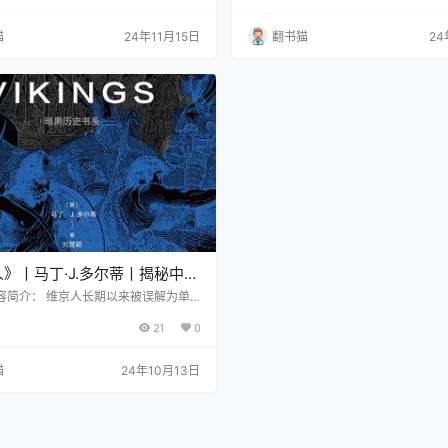
术素养，为读者勾勒出这座城市跌宕起
的土地，不仅是地理意义上的门户，
卷。 这座"欧洲最美首都"的建筑风格
汇的关键节点。 《欧洲之门》作者追
猫
24年11月15日
翻书猫
24
洲艺术史的演进：从早期的罗马式圆形
腊史学家希罗多德时代至今的两千余
特式尖塔，从文艺复兴时期的宫殿到巴
现了这片土地上帝国更迭的壮阔画卷
，再到新艺术运动时期的咖啡馆和立体
定居文明与游牧文明相遇，东正教与
的现代…
织，形成了独特的边境文化特质。 作
面包篮…
》丨马丁·J.多尔蒂丨揭秘中世
的文明与冒险
容简介： 维京人长期以来被误解为单
盗，但马丁·J.多尔蒂的《维京人》一
21
0
呈现了一个更为丰富和复杂的历史图
维京人确实以其远征和掠夺而闻名，但
会远比我们想象的要文明和有序。 事实
猫
24年10月13日
人来自一个具有成熟法律体系的社会。
识字，注重个人卫生和着装，并且大多
业是农业或手工业，而非海盗。这种描
我们对维京人的传统印象，展示了一个
和立体的…