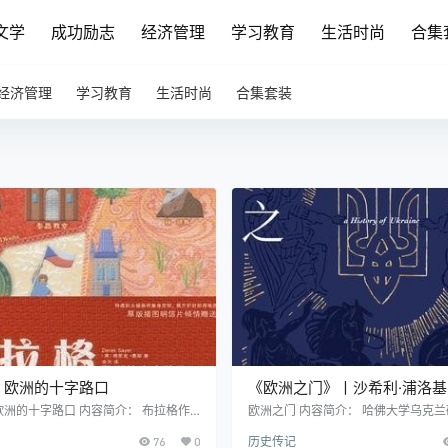
文学
成功励志
经济管理
学习教育
生活时尚
合集
经济管理
学习教育
生活时尚
合集套装
：欧洲的十字路口
《欧洲之门》丨沙希利·浦洛
兰两千年文明交汇史，理解当
洲的十字路口 内容简介： 布拉格作
欧洲之门 内容简介： 哈佛大学乌克
的十字路口"，千年来始终是各种文化思
长沙希利·浦洛基以独特的视角，将乌
冲突的历史钥匙
76
0
历史传记
之地。德里克·塞耶以其加拿大皇家学会
欧亚文明的十字路口。这片位于欧亚