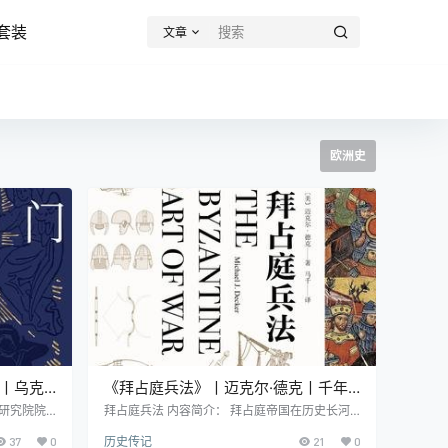
套装
文章
欧洲史
基丨乌克
《拜占庭兵法》丨迈克尔·德克丨千年
代东西方
帝国的生存之道
兰研究院院
拜占庭兵法 内容简介： 拜占庭帝国在历史长河
克兰描绘为
中存续了超过千年，从公元330年到1453年，
37
0
历史传记
21
0
大草原西缘
跨越了古典时代和中世纪。这个帝国的核心——