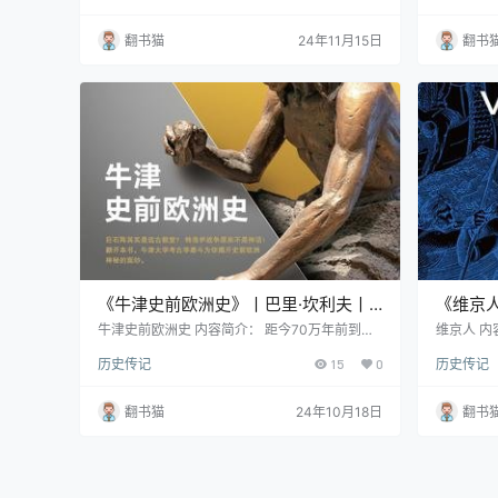
帝国。这座建在水上的城市，以其独特的地理位
院士的学
置成为连接东西方的重要枢纽。 作为一个存续千
伏的历史画
翻书猫
24年11月15日
翻书
年的共和国，威尼斯创造了令人惊叹的政治奇
见证了欧
迹。它建立了一套独特的寡头民主制度，不仅确
大厅到哥
保了政权的稳定，还支撑起庞大的商业帝国。这
洛克教堂
个弹丸之地甚至有能力在东西罗马两大帝国之间
主义风格
游刃有余，并在相当长…
《牛津史前欧洲史》丨巴里·坎利夫丨
《维京人
从巨石阵到特洛伊战争的考古探索
纪北欧
牛津史前欧洲史 内容简介： 距今70万年前到公
维京人 内
元前300年的欧洲史前时代是现代欧洲文明的孕
纯的野蛮海
历史传记
15
0
历史传记
育期，留下了诸多未解之谜。英国牛津大学欧洲
书为我们
考古学泰斗巴里·坎利夫在《牛津史前欧洲史》中
景。虽然
为读者揭开这段神秘历史的面纱。本书探讨了诸
他们的社
翻书猫
24年10月18日
翻书
如英国巨石阵的建造目的、西班牙山洞岩画的寓
上，维京
意、智人与尼安德特人的关系等引人入胜的话
他们普遍
题。 通过对考古发现的深入分析，坎利夫教授为
数人的主
我们呈现了一幅生动的史前欧洲图景。例如，距
述颠覆了
今约1万年前建…
更为真实