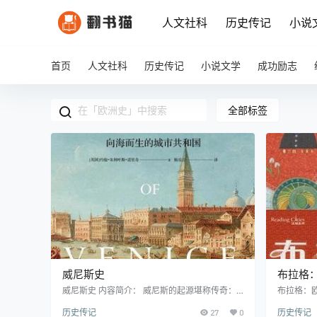
人文社科
历史传记
小说
首页
人文社科
历史传记
小说文学
成功励志
全部标签
威尼斯史
布拉格
威尼斯史 内容简介： 威尼斯的起源堪称传奇：
布拉格：欧
最初不过是一群逃避蛮族入侵的难民在泻湖中建
为"欧洲
历史传记
27
0
历史传记
立的避难所，却逐渐发展成为横跨东西方的商业
潮的交汇