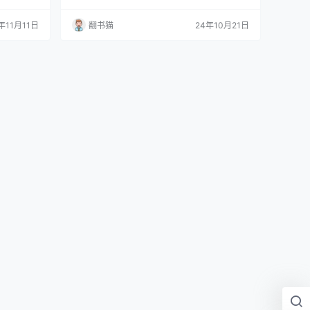
更是文明交
君士坦丁堡，位于博斯普鲁斯海峡上，横跨欧亚
溯了从古希
两大洲，既享受着商路带来的巨大财富，又面临
年11月11日
翻书猫
24年10月21日
年历史，展
着四面楚歌的战争威胁。对于这个中世纪的罗马
。在这里，
帝国来说，战争不再是为了征服与荣耀，而是为
天主教交
了生存。迈克尔·德克的《拜占庭兵法》深入探讨
为"欧洲的
了这个帝国如何在军事上经受住千年风雨的考
验。 德克博士以…