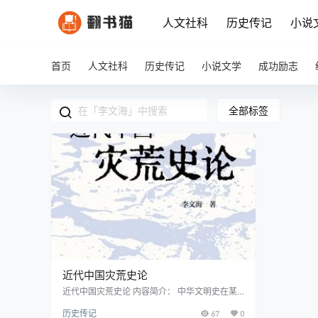
人文社科
历史传记
小说
首页
人文社科
历史传记
小说文学
成功励志
全部标签
近代中国灾荒史论
近代中国灾荒史论 内容简介： 中华文明史在某
种程度上可以被视为一部与自然灾害抗争的历
历史传记
67
0
史。自然灾害不仅影响着普通民众的日常生活,更