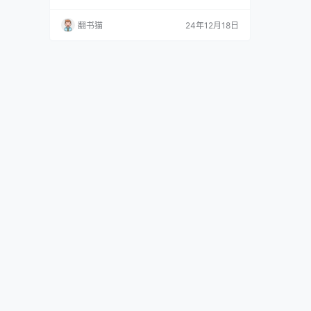
与政治、经济、思想文化等各个领域密切相关,通
过研究灾荒史可以更深入地理解社会历史发展的
翻书猫
24年12月18日
本质。 李文海作为中国近代灾荒史研究的开拓
者,做出了重要贡献。他主持编撰的《近代中国灾
荒纪年》《中国荒政书集成》等著作和资料集,为
这一领域的研究奠定了坚实基础,并对中国灾荒史
和环境史研究…