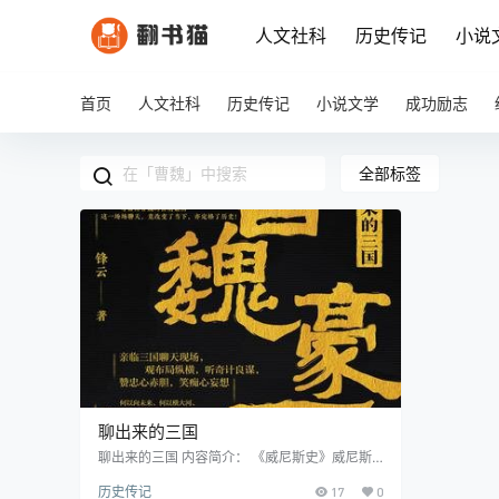
人文社科
历史传记
小说
首页
人文社科
历史传记
小说文学
成功励志
全部标签
聊出来的三国
聊出来的三国 内容简介： 《威尼斯史》威尼斯
的起源堪称传奇：最初不过是一群逃避蛮族入侵
历史传记
17
0
的难民在泻湖中建立的避难所，却逐渐发展成为