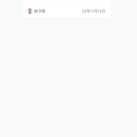
横跨东西方的商业帝国。这座建在水上的城市，
以其独特的地理位置成为连接东西方的重要枢
翻书猫
24年11月15日
纽。 作为一个存续千年的共和国，威尼斯创造了
令人惊叹的政治奇迹。它建立了一套独特的寡头
民主制度，不仅确保了政权的稳定，还支撑起庞
大的商业帝国。这个弹丸之地甚至有能力在东西
罗马两大帝国之间游刃…