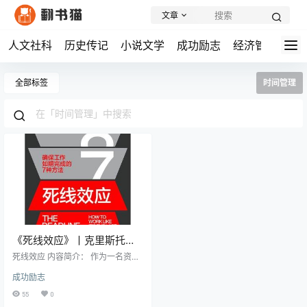
文章
人文社科
历史传记
小说文学
成功励志
经济管理
学
全部标签
时间管理
《死线效应》丨克里斯托弗·
考克斯丨写给无法按时保证
死线效应 内容简介： 作为一名资深
质量完成工作的你
杂志编辑，克里斯托弗·考克斯深知
成功励志
截稿日期带来的压力。然而，通过
多年观察和研究，他发现截止日期
55
0
不仅仅是一种压力源，更是激发团