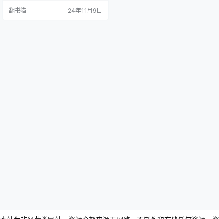
队和个人潜能的催化剂。在死线效
翻书猫
24年11月9日
应的作用下，人们往往能够展现出
更强的专注力、效率和创造力。
《死线效应》一书融合了行为科
学、心理学理论和实证研究，通过
七个引人入胜的真实案例，展示了
不同行业的团队如何利用截止日期
的压力，实现卓越的工作成果。从
餐厅同…