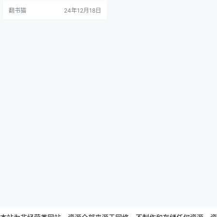
位行业杰出女性的深入交流,包括Vo
翻书猫
24年12月18日
gue前主编露辛达·钱伯斯、时尚偶
像艾瑞斯·阿普菲尔和带货女王卡洛
琳·伊萨等,为读者提供全方位的着装
建议。 第二段:这本书针对当下人们
在穿搭中的困扰,如盲目追随潮流、
购买重复单品、不适合的时尚选择
等问题,提供了…