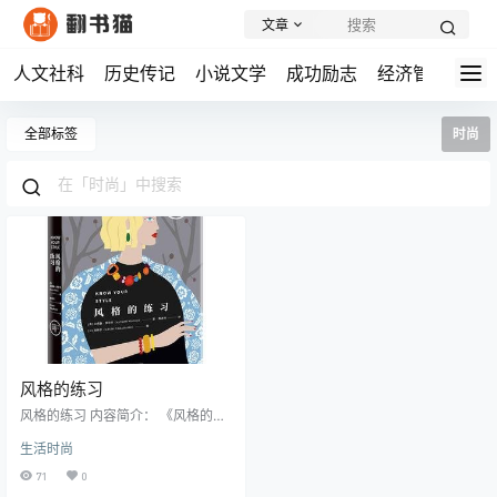
文章
人文社科
历史传记
小说文学
成功励志
经济管理
学
全部标签
时尚
风格的练习
风格的练习 内容简介： 《风格的练
习》是一本由时尚行业资深作者联
生活时尚
合众多风格女性打造的实用穿搭指
南。作者获得《卫报》《每日邮
71
0
报》等媒体的高度认可,通过与20多