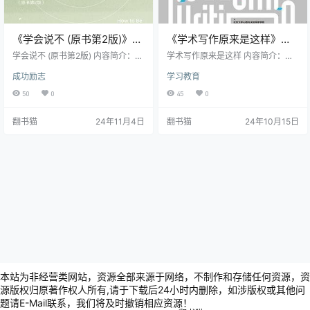
《学会说不 (原书第2版)》丨
《学术写作原来是这样》丨
苏·哈德菲尔德丨告别讨好型
易莉丨英文学术写作指南
学会说不 (原书第2版) 内容简介：
学术写作原来是这样 内容简介：
人格，做一个敢于说不的自
当生活中遭遇不公平对待、粗鲁无
《学术写作原来是这样》是一本由
成功励志
学习教育
礼的服务、伴侣不愿分担家务，或
北京大学研究员易莉编写的英文学
信之人
是被安排超出职责范围的工作时，
术写作指南，特别针对中国学者和
50
0
45
0
很多人会选择沉默忍让。然而，
学生在英文学术写作中遇到的挑
《学会说不》一书告诉我们，在任
战。这本书主要聚焦于心理学及相
翻书猫
24年11月4日
翻书猫
24年10月15日
何需要拒绝的情况下，我们都可以
关学科（如语言学、社会学等）的
自信地说不，无需为此感到愧疚或
学术写作，但其中的许多原则和方
找寻理由。每一次勇敢说不，都是
法也适用于其他学科。 《学术写作
在帮助我们塑造一个更加坚定果敢
原来是这样》的主要特点和内容包
的自我。 坚定果敢并不意味着冷漠
括： 全面的写作指导：探讨学术写
无情，相反，它体现了一个人在捍
作的障碍和原则，分析学术写作的
卫自身权益的同时，也能充分考虑
逻辑结构，讲解学术写作的语言特
他…
点，介…
本站为非经营类网站，资源全部来源于网络，不制作和存储任何资源，资
源版权归原著作权人所有,请于下载后24小时内删除，如涉版权或其他问
题请E-Mail联系，我们将及时撤销相应资源！