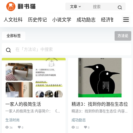
文章
人文社科
历史传记
小说文学
成功励志
经济管理
学
全部标签
方法论
一家人的极简生活
精进3：找到你的潜在生态位
一家人的极简生活 内容简介： 《一
精进3：找到你的潜在生态位 内容简
家人的极简生活》是一本独特的生
介： 在这个信息爆炸的时代，很多
生活时尚
成功励志
活指导图书,通过21位Instagram极简
人都面临着专注力不足、工作倦
生活博主的真实经历,全面展示了极
怠、职业迷茫等困扰。《精进3：找
36
0
32
0
简主义者的生活理念与实践方式。
到你的潜在生态位》正是针对这些