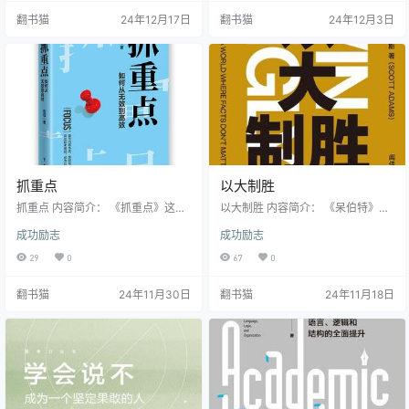
这些极简主义践行者来自不同的家
现代人的普遍困境，提供了一套科
翻书猫
24年12月17日
翻书猫
24年12月3日
庭背景,特别是在几代人同居的家庭
学而实用的解决方案。 作者采铜基
中,他们如何处理物品和维护家庭关
于认知心理学、脑科学、生态学等
系的经验尤为宝贵。书中详细介绍
多领域知识，结合大量人文学科经
了他们在空间规划、衣柜收纳等日
典论述，从八个维度构建了精进3.0
常生活方面的具体做法。 这本书不
版的自我进化体系。这包括专注力
仅关注物品整理,更深入探讨了适量
优化、认知负荷调整、内在动机激
原则和消费…
发等具体方法，以及6条科学学…
抓重点
以大制胜
抓重点 内容简介： 《抓重点》这本
以大制胜 内容简介： 《呆伯特》漫
书告诉我们,找准核心、抓住主要矛
画作者斯科特·亚当斯在这本《以大
成功励志
成功励志
盾,是高效解决问题的关键所在。无
制胜》中，首次系统地阐述了他独
论是工作还是生活,懂得抓重点的能
特的三层次说服力理论：商业级、
29
0
67
0
力都能让我们事半功倍。 本书最大
科学级和武器级。他指出，真正的
的亮点在于提供了一系列具有强操
制胜关键不仅在于影响他人，更在
翻书猫
24年11月30日
翻书猫
24年11月18日
作性的实用方法。从经典的二八法
于如何抢在竞争对手之前影响目标
则到灵活的倒序逆推法,从主次矛盾
受众。 书中提出的"武器级"说服力
分析到逆向思维突破,这些科学的方
代表着最高水准，是少数精英如美
法论构建了一个完整的问题解决体
国总统和乔布斯等人才能达到的境
系。这些工具不是空泛的理论,而是
界。这种级别的说服力涉及非理性
可以立即付诸实践的具体方法。 通
因素的运用、视觉想象力的调动、
过系统学习和运用这些…
精准的标签…