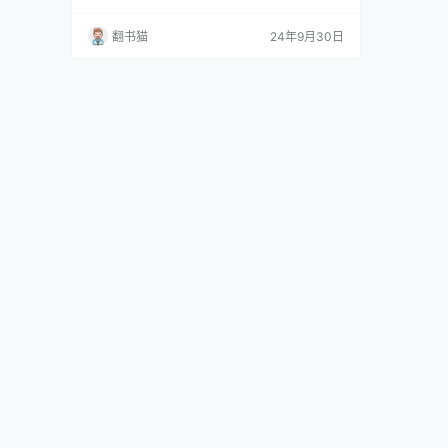
者；实用有效的FIRE方法，制定详细计划，培养
消费自制力，学习明智投资；真实案例分享，多
翻书猫
24年9月30日
个FIRE成功者的故事，来自不同职业和背景的经
验；全面的财富规划，从蓝图制定到实际操作，
步骤清晰,易于实践。 如何制定属于自己的财务
自由计划？如何平衡当下生活和未来自由？《FI
R…