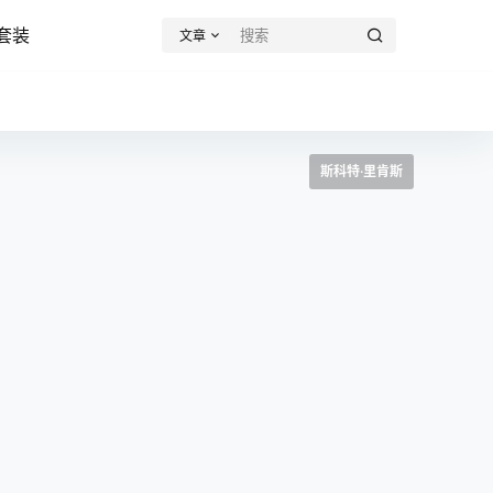
套装
文章
斯科特·里肯斯