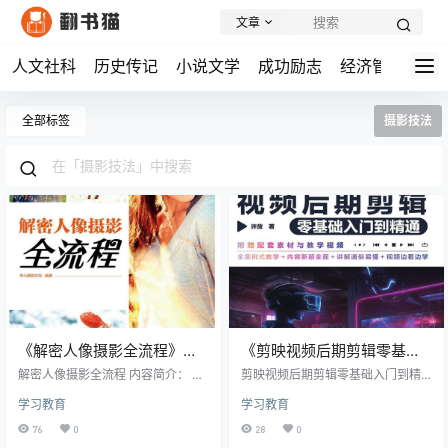
文章
人文社科
历史传记
小说文学
成功励志
经济管理
学
全部标签
摄影技法
《解密人像摄影全流程》丨
《剪映视频后期剪辑零基础
从入门到精通的专业指南
入门到精通》剪映魔法师，
解密人像摄影全流程 内容简介： 对
剪映视频后期剪辑零基础入门到精
于每一位热爱摄影的人来说，拍摄
15章内容，打造你的视频帝
通 内容简介： 《剪映视频后期剪辑
学习教育
学习教育
出一张完美的人像照片是极具挑战
零基础入门到精通》是一本全面系
国
性的艺术追求。《解密人像摄影全
统的视频剪辑教程,为初学者和进阶
76
0
28
0
流程》这本书通过系统化的技术讲
用户提供了详尽的指导。这本书共