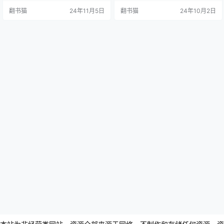
解和丰富的实例分析，为摄影爱好
包含15章内容,涵盖了从基础入门到
翻书猫
24年11月5日
翻书猫
24年10月2日
者提供了一条从入门到精通的清晰
专业应用的全过程,旨在帮助读者掌
路径。 本书最大的特色在于其实用
握视频剪辑的各项技能。前七章主
性，它详细介绍了数码单反相机拍
要聚焦于剪映APP的基本功能和应
摄人像的各个关键环节，包括器材
用方法。这部分内容包括基础入
选择、光线运用、构图技巧和色彩
门、视频剪辑技巧、后期滤镜应
处理等核心要素。这些知识点的讲
用、文字和音频添加、相册效果制
解都配有大量精美的示例照片，让
作等。通过这些章节,读者可以快…
读者…