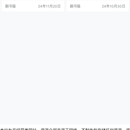
山事件"。这部作品同样入选推理作
角，通过一系列发生在学校及其周
翻书猫
24年11月20日
翻书猫
24年10月30日
家协会年度十大好书和"这本推理小
边的离奇案件，展现了青少年的智
说真厉害"榜单,展现了岛田庄司深刻
慧和勇气。第一册《体育馆之谜》
的历史洞察力和犯罪心理剖析能
开启了这个系列的神秘之旅。在一
力。 故事从龙卧亭旅馆愈演愈烈的
个雨天，风之丘高中的老体育馆内
杀人事件开始,一具被盗走并肢解的
发生了一起密室命案。乒乓球队队
尸体,让笼罩…
员柚乃为了解救被怀疑的队长，向
被誉为天才的里染天马求助。然
而，里染…