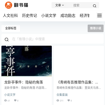
文章
人文社科
历史传记
小说文学
成功励志
经济管理
学
全部标签
推理小说
龙卧亭事件：隐秘的角落
《青崎有吾推理作品集：里
染天马系列（全4册）》丨青
龙卧亭事件：隐秘的角落 内容简
青崎有吾推理作品集：里染天马系
介： 《龙卧亭事件：隐秘的角落》
崎有吾丨校园推理的巅峰之
列（全4册） 内容简介： 青崎有吾
小说文学
合集套装
作为《龙卧亭事件：贝繁村谜团》
的《里染天马系列》是一套引人入
作
的续作,不仅延续了前作的悬疑氛围,
胜的校园推理作品，共分为四册。
61
0
211
0
更深入探讨了日本历史上著名的"津
这个系列以天才少年里染天马为主