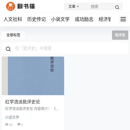
文章
人文社科
历史传记
小说文学
成功励志
经济管理
学
全部标签
批评史
红学流派批评史论
红学流派批评史论 内容简介： 《红
学流派批评史论》是天津师范大学
小说文学
赵建忠教授主持的国家哲学社会科
学基金项目的重要成果。该书立足
24
0
于红学流派的独特视角，对《红楼