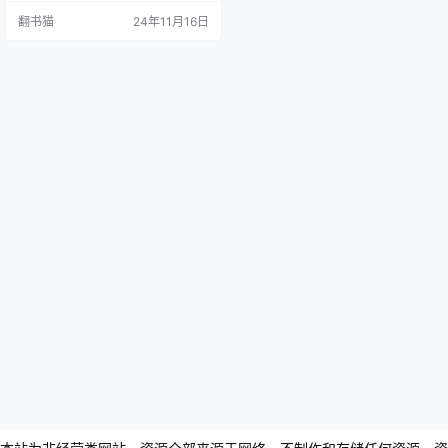
梦》问世以来的各个研究流派进行
翻书猫
24年11月16日
了全面系统的梳理。 作者深入考察
了评点派、题咏派、杂评派、索隐
派、考证派、社会历史批评派、美
学批评派、探佚派等流派的发展历
程。通过细致的考证和分析，揭示
了各个流派的学术渊源、治学理念
以及其兴衰变迁的轨迹。 作者简
介：…