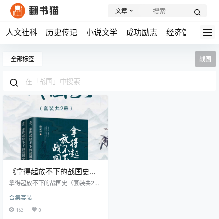
文章
人文社科
历史传记
小说文学
成功励志
经济管理
学
全部标签
战国
《拿得起放不下的战国史
（套装共2册）》丨烽武野丨
拿得起放不下的战国史（套装共2
纷争与权谋，重读战国七雄
册） 内容简介： 烽武野的《拿得起
合集套装
放不下的战国史》聚焦于三家分晋
的兴衰史诗
之后的波澜壮阔历史进程，通过生
162
0
动的叙述，展现了战国时期群雄逐