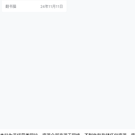
鹿的大时代图景。这部著作不仅仅
翻书猫
24年11月11日
是一部编年史，更是一幅展现权谋
与智慧的历史画卷。 作者特别关注
了战国时期的政治博弈和军事较
量。从韩、赵、魏三家分晋开始，
到秦国统一天下的过程中，书中细
致描绘了各国之间的外交纵横、军
事较量和内政改革。通过对历史事
件的深…