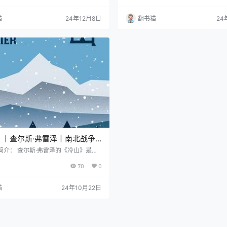
别为《战争与回忆》、《战争风云》、
斯和史蒂夫·麦格雷戈透过深入研究，
哗变》、《战争就是这么回事儿》系
决定性海战背后更为深层的胜败原因。
猫
24年12月8日
翻书猫
24
底斯堡的雄狮》、《战争论（全三
为，美国的工业创新能力和技术积累
《战争哀歌》《阿勒颇养蜂人》、《穿
键。正是工程师、战略决策者和飞行
的男孩》、《黄同学漫画二战史（共4
努力，最终在短短"五分钟"内，就让
《少帅春秋》、《湘军为什么这么
造的空母机动舰队…
将领讲述》系列。 作者…
》丨查尔斯·弗雷泽丨南北战争
情与归乡之路
简介： 查尔斯·弗雷泽的《冷山》是一
南北战争为背景的史诗级小说，讲述了
70
0
心魄的爱情故事。故事的主人公英曼是
军士兵，在战争末期，他带着满身伤痕
长的归乡之路，只为回到家乡冷山，与
猫
24年10月22日
达重逢。与此同时，艾达独自在山间的
，被迫学习如何在艰难的环境中生存。
肆虐，物是人非，唯有冷山依旧伫立，
对恋人共同的回忆。 《冷山》不仅描绘
争时期的…