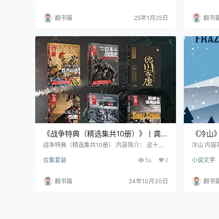
变》《以色列的诞生：希望1》《以色列的诞
系。 分
生：希望2》《以色列的诞生：荣耀1》《以色列
《凯恩舰
翻书猫
25年1月25日
翻书
的诞生：荣耀2》。 《战争与回忆》（1941-194
列、《葛
5）和其姊妹篇《战争风云》（1939-1941）用
册）》、
小说笔法展现了第二次世界大战的全景。它以美
条纹睡衣
国海军军官维克多·亨利一家为中心辐射开去…
册）》、
牛》、《
《战争特典（精选集共10册）》丨龚琛
《冷山
丨从间谍到帝王，十本书揭秘世界历史
中的爱
战争特典（精选集共10册） 内容简介： 这十本
冷山 内容
历史著作为我们展现了一幅跨越时空、涵盖多个
部以美国
的隐秘角落
合集套装
54
0
小说文学
文明的历史长卷。从古代到近代，从东方到西
一段动人
方，这些书籍深入探讨了历史上的重要人物、事
一名南方
件和组织，为读者提供了一个全新的视角来理解
踏上了漫
翻书猫
24年10月30日
翻书
世界历史。 《世界间谍史》和《条顿骑士团全
心上人艾
史》分别聚焦于间谍活动和宗教骑士团对历史进
庄园生活
程的影响。前者揭示了从上古时期到近代，间谍
尽管战火
如何在暗中改变历史；后者则详细记录了条顿骑
承载着这
士团在十字军东征中的…
了南北战