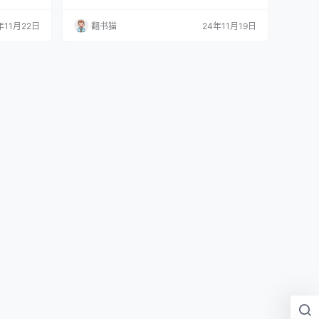
揭示了这场
代战争的认知多来自文学作品的艺术加工,如演
 作者认
义、小说等。但这些作品中的战争场景往往是作
年11月22日
翻书猫
24年11月19日
才是制胜关
者的想象与虚构,与历史真相存在较大差距。 本
员们多年的
书通过解析史料、寻找线索,结合最新史学研究成
日本精心打
果,详实地还原了魏晋南北朝时期的重大战役。作
者着重描述了骑兵、步兵的作战模式和战术演变,
并深入分析…