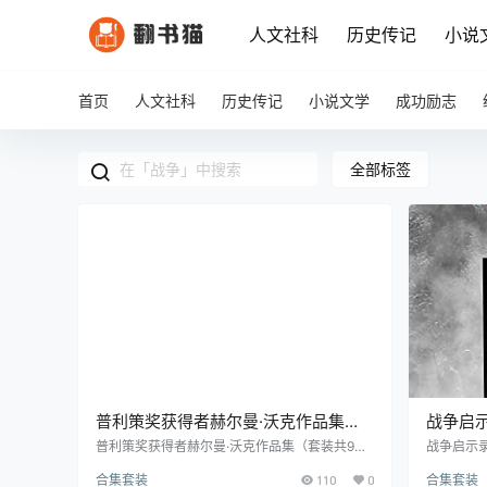
人文社科
历史传记
小说
首页
人文社科
历史传记
小说文学
成功励志
全部标签
普利策奖获得者赫尔曼·沃克作品集
战争启
（套装共9册）
23册）
普利策奖获得者赫尔曼·沃克作品集（套装共9
战争启示录
册） 内容简介： 本套书共9册，分别是《战争与
容简介： 
合集套装
110
0
合集套装
回忆：全2册》《战争风云：全2册》《凯恩舰哗
程，是读