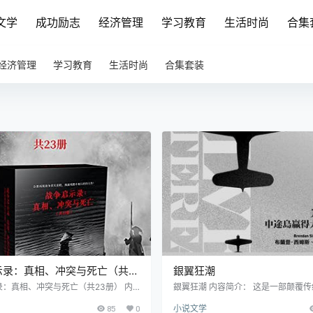
文学
成功励志
经济管理
学习教育
生活时尚
合集
经济管理
学习教育
生活时尚
合集套装
示录：真相、冲突与死亡（共
銀翼狂潮
：真相、冲突与死亡（共23册） 内
銀翼狂潮 内容简介： 这是一部颠覆
本套装共24册，再现战争时期真实进
中途岛战役研究著作。与过往将美军
85
0
小说文学
者了解战争历史、增长知识的应读书
于"幸运女神眷顾"的观点不同，作者布