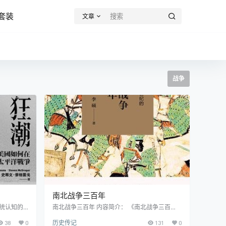
套装
文章
战争
南北战争三百年
传统认知的
南北战争三百年 内容简介： 《南北战争三百
胜利归因
年》一书通过严谨的史料分析,试图展现六朝纷争
38
0
历史传记
131
0
兰登·西姆
的历史真相,揭示血与剑的乱世图景。 我们对古