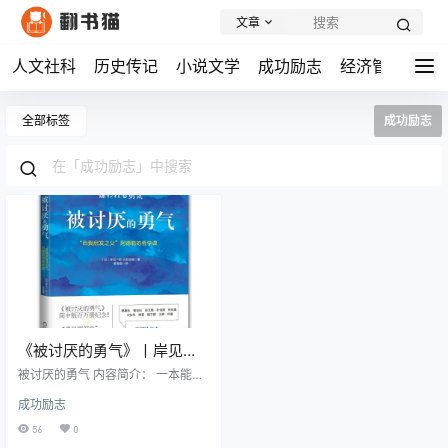
文章
人文社科
历史传记
小说文学
成功励志
经济管理
学
全部标签
成功励志
《被讨厌的勇气》丨岸见一
郎丨告别讨好症,摆脱他人期
被讨厌的勇气 内容简介： 一本能够
待的牢笼
彻底改变你人生观的力作 —— 《被
成功励志
讨厌的勇气》。 你是否曾有过这样
的感受?日复一日的生活让你感到乏
56
0
味无聊?复杂的人际关系让你疲惫不