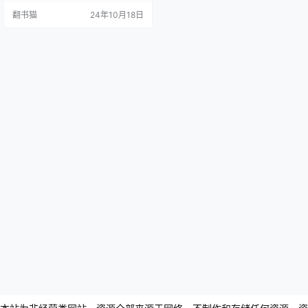
应用。MBTI测试是目前使用最广泛
翻书猫
24年10月18日
的人格类型测试工具之一,每年全球
有数百万人参与测试,其中包括大量
企业管理层。该书不仅梳理了我们
对人格类型的理解,还详细解释了MB
TI测试的基本要点及其在日常生活中
的应用。 《天资差异》基于荣格的
理论…