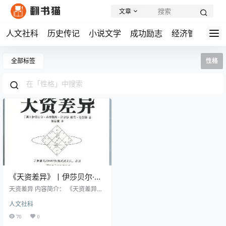
文章
人文社科
历史传记
小说文学
成功励志
经济管理
学
全部标签
性格
《天资差异》丨伊莎贝尔·布
里格斯·迈尔斯丨MBTI人格测
天资差异 内容简介： 《天资差异》
试的理论基础与实际应用
是由迈尔斯-布里格斯类型指数人格
人文社科
测试表(MBTI)的创始人所著,这本书
深入探讨了MBTI这一广受欢迎的人
70
0
格类型测试工具的理论基础和实际