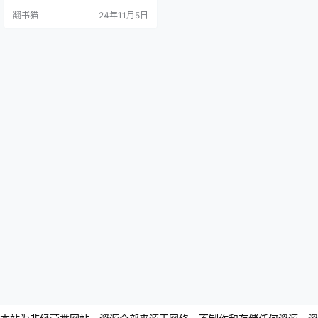
八卷的宏大篇幅，构建了一个将民
翻书猫
24年11月5日
间传说与黑暗现实相互交织的奇幻
世界。 作品最引人注目的特点是对
传统童话的颠覆性改写。在萨普科
夫斯基笔下，"睡美人"变成噬人怪
物，"白雪公主"成为江洋大盗，"灯
神&qu…