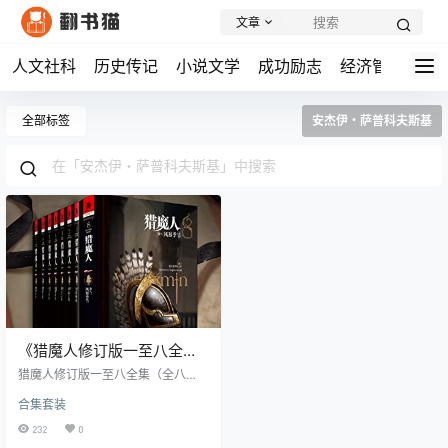
文章
人文社科
历史传记
小说文学
成功励志
经济管理
学
全部标签
安杰伊・萨普科夫斯基
《猎魔人修订版一至八全集
（全八卷）》丨安杰伊・萨
猎魔人修订版一至八全集（全八
普科夫斯基丨颠覆传统童话
卷） 内容简介： 波兰作家安杰伊·萨
合集套装
普科夫斯基的《猎魔人》系列是一
的黑暗奇幻史诗
部独具特色的奇幻文学作品。故事
232
0
以白发猎魔人杰洛特为主角，通过