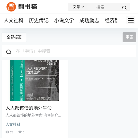
文章
人文社科
历史传记
小说文学
成功励志
经济管理
学
全部标签
宇宙
人人都该懂的地外生命
人人都该懂的地外生命 内容简介：
生命的本质是什么?地球生命的进化
人文社科
历程如何?这些生命的出现是否只是
偶然?太阳系或银河系中是否存在其
75
0
他适合生命生存的环境?这些根本性