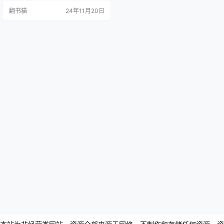
的问题一直是人类探索的重要课
翻书猫
24年11月20日
题。 在《人人都该懂的地外生命》
一书中,作者刘易斯·达特奈尔带领读
者追溯40多亿年的地球生命进化史,
同时探索太阳系中可能孕育生命的
区域,试图揭开地外生命的神秘面
纱。 本书是湛庐文化"新核心素养&q
uo…