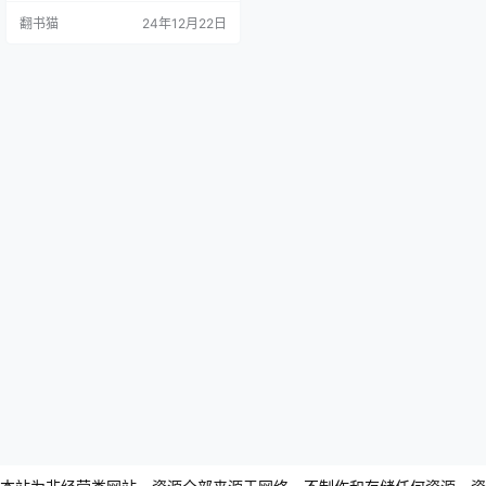
世纪至19世纪的古典学术发展历
翻书猫
24年12月22日
程。该书以其翔实的材料和渊博的
视野，涵盖了文学、史学、哲学等
多个领域，尤其在文献学、版本
学、词源学和语法学方面见解独
到。 第一卷聚焦于西元前600年至
西元1350年间的学术发展，详细梳
理了从荷马史诗研究到古典晚期…