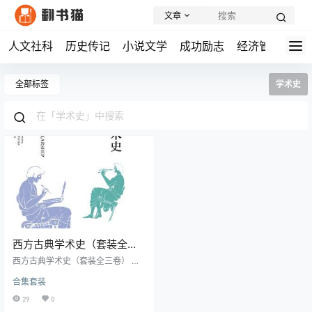
文章
人文社科
历史传记
小说文学
成功励志
经济管理
学
全部标签
学术史
西方古典学术史（套装全三
卷）
西方古典学术史（套装全三卷） 内
容简介： 《西方古典学术史》是英
合集套装
国古典学者约翰·埃德温·桑兹的杰
作，这部横跨百年、多次再版的经
29
0
典著作全面系统地阐述了从西元前6