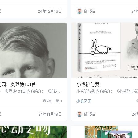
小说集。这次出版新增了作者题记，首
与杜拉斯齐名的"文艺教母"，麦卡勒
创作缘由，展现了作家在不同时期的创
威、福克纳之后，成为欧美文坛的耀
猫
24年12月16日
翻书猫
24
本书收录了四个关于生死的人性故事：
钱锺书到苏童，从屡获诺奖提名的格
病患者与疾病抗争的感人历程；一位清
理学宗师荣格，再到媒体巨星奥普拉
家在废墟音乐会上的惊艳演出；一名监
被她笔下描绘的"孤独"深深吸引。 这
刑犯母亲描述其子临终过程的沉重对
卡勒斯继《心是孤独的…
一台制镜…
园：奥登诗101首
小毛驴与我
：奥登诗101首 内容简介： 《迁徙的
小毛驴与我 内容简介： 《小毛驴与
诗101首》是一部展现"奥登一代"核
牙著名诗人希梅内斯的代表作,这部作
65
0
小说文学
H.奥登诗歌精华的重要选集。作为托马
与一头名叫小银的毛驴之间的故事,展
之后最重要的英语诗人之一,奥登的作
特而感人的友谊。 小银是一头生活在
布罗茨基毕生追求的目标,更是现代诗坛
的小毛驴,以温顺、友善、安静而忍耐
猫
24年11月19日
翻书猫
24
碑。 这部诗选堪称风格的博物馆与技巧
征,成为了这位伟大而孤独的诗人最忠
收录了101首涵盖奥登创作生涯各个时
在希梅内斯的笔下,小银不仅是一个简
作。诗作既保留了传统歌谣的朴实本色,
者,更象征着诗人内心的精神寄托和灵
现代主义的…
两个孤独的生命在西班牙莫格尔镇的
相知,一起…