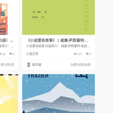
3册）》
《小说要有故事》丨威廉·萨默塞特·毛
阳光下重
姆丨阅读的快乐，毛姆眼中的文学经典
容简介：
小说要有故事 内容简介： 威廉·萨默塞特·毛姆的
尔德·达雷
《小说要有故事》是一部独特的读书随笔精选
62
0
小说文学
121
0
雷尔举家从
集，汇集了这位"作家中的作家"对文学经典的深
孚岛的故
刻见解。这些文章精选自他的三部重要散文作品
过了一段充
《书与你》《十大长篇及其作者》和《总结》，
4年11月1日
翻书猫
24年10月30日
的观察与生
共计三十二篇随笔。毛姆以其一贯风趣、机智且
走兽都注入
充满洞见的笔触，为读者揭示了文学巨匠们不为
最动人之
人知的一面。 在这部作品中，毛姆以知人论世的
的眼睛。在
方式，对一系列文学巨匠进行了深入剖析…