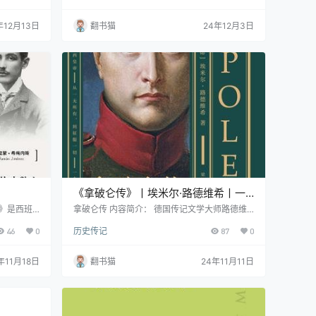
斯在海明
锋诗人苇欢精心翻译,选录了狄金森最具代表性和
眼之星。从
广受欢迎的诗作。 作为2018年《灵魂访客》的
年12月13日
翻书猫
24年12月3日
雷厄姆到心
修订扩充版,《孤独是迷人的》采用中英对照的形
，无数人都
式,更便于读者理解原作。特邀诗人沈浩波撰写的
部作品是麦
万字导读,不仅深入解析狄金森的美学观念,还帮
助读者了解其所处时代的诗歌创作背景。 该系列
精选…
《拿破仑传》丨埃米尔·路德维希丨一
部改变历史进程的传记杰作，路德维希
我》是西班
拿破仑传 内容简介： 德国传记文学大师路德维
品通过诗人
希以其犀利的洞察力和优美的文笔，为我们呈现
笔下的命运史诗
46
0
历史传记
87
0
现了一段独
了一个立体而真实的拿破仑。这位从科西嘉崛起
西班牙乡村
的"命运之子"，以其非凡的军事才能和政治智
的性格特
慧，在欧洲大陆上演了一场惊心动魄的历史独
年11月18日
翻书猫
24年11月11日
实的伴侣。
舞。 本书由上海外国语大学德语系教授梁锡江直
单的同行
接从德语原文翻译，保留了原作的精妙文笔与历
魂共鸣。
史细节。作者通过翔实的史料，不仅展现了拿破
土地上相遇
仑的军事才能与政治成就，更深入探讨了这位
传…