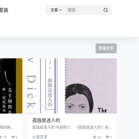
套装
文章
外国文学
孤独是迷人的
眼睛的映
孤独是迷人的 内容简介： 《孤独是迷人的》狄
要力作，这
金森的诗作以简洁的语言传达深邃的意义,这种独
15
0
小说文学
68
0
授权。作为
特的风格对中文翻译提出了极高要求。本书由先