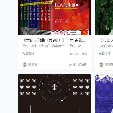
《世纪三部曲（共9册）》丨肯·福莱特
《心动之
丨从战火到和解，肯·福莱特”世纪三部
一个关
世纪三部曲（共9册） 内容简介： "世纪三部
心动之吻 
曲"是肯·福莱特创作的一部跨越20世纪的宏大史
动》作者文
曲”的人性史诗
合集套装
184
0
小说文学
诗，通过《巨人的陨落》《世界的凛冬》和《永
暖新作。
恒的边缘》九册作品，展现了一个波澜壮阔的世
事，更是
纪变迁史。作品以五个家族的命运为主线，串联
正如作者
翻书猫
24年11月9日
翻书
起整个20世纪最具代表性的历史事件。 在《永
始喜欢自
恒的边缘》这个完美收官之作中，作者将目光聚
琳正经历
焦于冷战时期。从东西德分裂到柏林墙的修筑，
和睦的家
从苏联秘密警察到肯尼迪遇刺，从民权运…
亲在家的