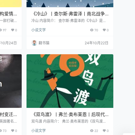
解构爱情
《冷山》丨查尔斯·弗雷泽丨南北战争
中的爱情与归乡之路
是一部打破
冷山 内容简介： 查尔斯·弗雷泽的《冷山》是一
·巴特在这
部以美国南北战争为背景的史诗级小说，讲述了
97
0
小说文学
70
0
式。这种高
一段动人心魄的爱情故事。故事的主人公英曼是
接演示融为
一名南方军士兵，在战争末期，他带着满身伤痕
写作"。巴
踏上了漫长的归乡之路，只为回到家乡冷山，与
年10月24日
翻书猫
24年10月22日
验的五彩碎
心上人艾达重逢。与此同时，艾达独自在山间的
一幅扑朔迷
庄园生活，被迫学习如何在艰难的环境中生存。
…
尽管战火肆虐，物是人非，唯有冷山依旧伫立，
承载着这对恋人共同的回忆。 《冷山》不仅描绘
了南北战争时期的…
乡村变迁
《双鸟渡》丨弗兰·奥布莱恩丨后现代
主义文学狂欢
是英国著名
双鸟渡 内容简介： 弗兰·奥布莱恩的《双鸟渡》
曲的首部作
是一部引人入胜的后现代主义文学杰作。这部19
73
0
小说文学
22
0
格对欧洲农
39年出版的小说被誉为后现代主义文学的开山之