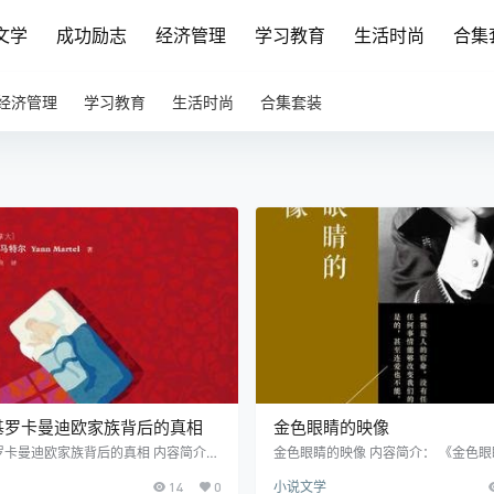
文学
成功励志
经济管理
学习教育
生活时尚
合集
经济管理
学习教育
生活时尚
合集套装
基罗卡曼迪欧家族背后的真相
金色眼睛的映像
罗卡曼迪欧家族背后的真相 内容简介：
金色眼睛的映像 内容简介： 《金色
基罗卡曼迪欧家族背后的真相》是布克
像》是美国天才女作家麦卡勒斯的重
14
0
小说文学
少年Pi的奇幻漂流》作者扬·马特尔的
部小说获得了麦卡勒斯基金会的唯一