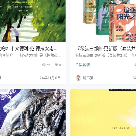
吻》丨文德琳·范·德拉安南丨
《希腊三部曲·更新版（套装共
于成长与救赎的故事
丨杰拉尔德·达雷尔丨在希腊
内容简介： 《心动之吻》是《怦然心
希腊三部曲·更新版（套装共3册） 内
德琳·范·德拉安南献给所有读者的温
《希腊三部曲》是生物学家兼作家杰拉
拾童心
55
0
合集套装
这部作品不仅仅是一个关于初恋的故
尔的经典作品。作品描写了10岁的达
一个关于自我认知与成长的心灵之旅。
阴郁的英国,移居到阳光明媚的希腊科
所说："当我对自己微笑的时候，我开
事。 在这座纯朴的小岛上,达雷尔度
猫
24年11月6日
翻书猫
2
己本来的样子。" 故事的主人公伊万杰
满欢乐与惊奇的童年时光。通过细腻
着人生的重大转折。父亲的出轨让原本
动的笔触,他将岛上的一草一木、飞禽
庭支离破碎，她不得不开始适应只有母
了无穷的生命力与趣味性。 这部作品
新生活。这场变故不仅摧毁了她对父…
处,在于达雷尔赋予了读者一双发现美
他的笔下…