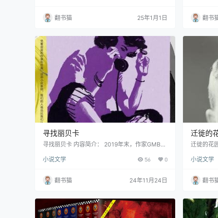
以其深刻的社会观察和精湛的叙事技巧,引发了对
精选短篇
父权制社会中普遍存在的厌女症的深度反思。 故
次揭露了
翻书猫
25年1月1日
翻书
事始于一起骇人听闻的谋杀案:年轻女孩安吉拉被
作历程。
残忍地捅死在自己的房间里。广播电台记者米凯
一个艾滋
拉在制作关于妇女暴力的调查节目时,发现死者竟
洁工作曲
是自己的邻居,于是展开了私人调查。 随着调查
狱长向死
深入,不…
话；以及
寻找丽贝卡
迁徙的花
寻找丽贝卡 内容简介： 2019年末，作家GMB在
迁徙的花园
研究英国60年代"最危险的人"布雷思维特时，收
花园：奥登
小说文学
56
0
小说文学
到了一个神秘包裹，内含5本记录着年轻女性故
心诗人W.
事的笔记本。故事发生在1965年的伦敦，一位女
斯·艾略特
子为调查姐姐韦罗妮卡的死因，化名"丽贝卡"潜
品不仅是
翻书猫
24年11月24日
翻书
入布雷思维特的诊所，却在这场危险的探索中逐
的一座丰
渐迷失自我。 这部入围多项重要文学奖项的作
的马戏团,
品，以独特的叙事结构展开故事：两条主线、三
期的代表
个人称…
又融入了