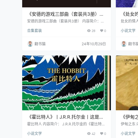
《安德的游戏三部曲（套装共3册）》
《处女
丨从天才少年到宇宙守护者的成长之路
揭秘伊
安德的游戏三部曲（套装共3册） 内容简介：
处女的情人
《安德的游戏》揭开了这个宏大故事的序幕。在
女的情人
复杂关
合集套装
28
0
小说文学
第三次虫族入侵的阴影下，人类面临着前所未有
品，聚焦
的危机。为了应对这一威胁，人类将希望寄托在
者之一—
一群天才儿童身上。其中，年仅6岁的安德凭借
力、爱情
翻书猫
24年10月29日
翻书
出众的智慧和坚韧的意志，成为了人类的最后希
者呈现了
望。在战斗学校中，安德经历了残酷的训练和无
挑战了伊
数考验，最终成长为一名优秀的指挥官。然而，
象，深入
随之而来的是深深的孤独感和对自身命运的质
一生的纠
疑。 《安德的影子》则…
《霍比特人》丨J.R.R.托尔金丨这是一
《伊甸
场成长的冒险
发思的
霍比特人 内容简介： J.R.R.托尔金的《霍比特
伊甸之东 
人》是奇幻文学的开山之作，自1937年初版以
东》被誉
小说文学
42
0
小说文学
来，已被翻译成60余种语言，全球销量超过1亿
学史上经