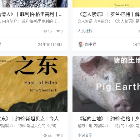
的情人》丨菲利帕·格里高利丨
《恋人絮语》丨罗兰·巴特丨
丽莎白一世与罗伯特·达德利的
的奇书
 内容简介： 菲利帕·格里高利的《处
恋人絮语 内容简介： 《恋人絮语》
》是《都铎王朝系列》中的一部重要作
传统文学界限的独特作品，其作者罗兰
系
15
0
人文社科
于英格兰历史上最具争议和魅力的统治
本书中展现了一种前所未有的写作方
—伊丽莎白一世。这本书巧妙地将权
度神经质的"发散性"行文将思辨与直
、真相和死亡等主题交织在一起，为读
一体，创造出一种"散点透视"的"零度
猫
24年10月26日
翻书猫
24
一个复杂而引人入胜的历史画面。 本书
特的写作风格如同万花筒，将恋爱体
丽莎白一世作为"处子女王"的传统形
片通过哲学思考的棱镜折射，呈现出
探讨了她与宠臣罗伯特·达德利之间长达
离的爱情图景。 本书的独特之处在于i
缠关系。作者通过细腻的笔触，引…
之东》丨约翰·斯坦贝克丨令人
《猪的土地》丨约翰·伯格丨
文学巅峰之作
史诗
内容简介： 约翰·斯坦贝克的《伊甸之
猪的土地 内容简介： 《猪的土地》
为作者文学生涯的巅峰之作,也是美国文
作家约翰·伯格"他们的劳作"小说三部
66
0
小说文学
久不衰的经典。自出版以来,这部小说已
品，作为1979年的创作，它延续了伯