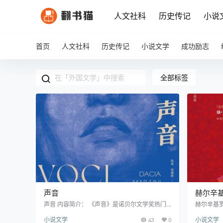
人文社科
历史传记
小说
首页
人文社科
历史传记
小说文学
成功励志
全部标签
声音
赫尔辛
声音 内容简介： 《声音》是诺贝尔文学奖热门
赫尔辛基
候选人达契亚·玛拉依尼的重磅作品,获得那不勒
《赫尔辛
小说文学
43
0
小说文学
斯文学奖等多项殊荣。这部聚焦性别暴力的小说
奖得主、《