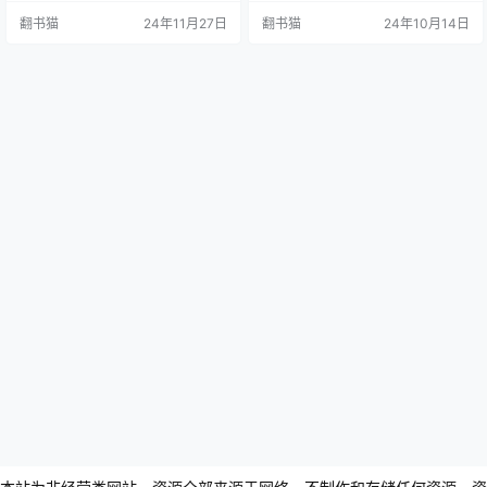
书涵盖了唐朝饮食、语言、文化等
书》《新唐书》《大唐创业起居
翻书猫
24年11月27日
翻书猫
24年10月14日
多个生活层面，不仅描绘了从宫廷
注》和《资治通鉴》等官方正史和
贵族到普通百姓各个阶层的生活细
经典史书为基础,全面而生动地呈现
节，还对比展现了城市与郊野生活
了唐朝的兴衰历程。 作者士承东林
的差异。 作者通过对史料的抽丝剥
采用时间为经,关键人物和事件为纬
茧式研究，将历史文献中零散的信
的叙事结构,巧妙地将唐朝二十一位
息整合成一部实用的"唐朝生活指
皇帝的统治与文臣武将、士人布衣
南"，让读者…
的人生故事交织在一起。通…