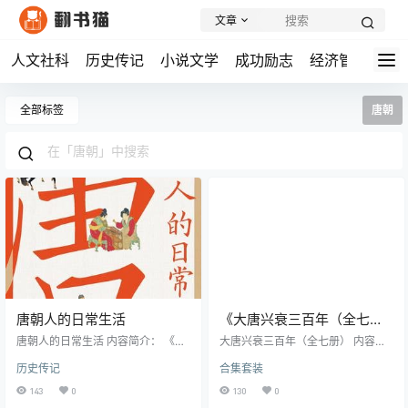
文章
人文社科
历史传记
小说文学
成功励志
经济管理
学
全部标签
唐朝
唐朝人的日常生活
《大唐兴衰三百年（全七
册）》丨士承东林丨一部全
唐朝人的日常生活 内容简介： 《唐
大唐兴衰三百年（全七册） 内容简
朝人的日常生活》是一部全景式记
景式展现唐朝盛衰的白话史
介： 《大唐兴衰三百年》是一部由
历史传记
合集套装
录唐代社会生活的著作，作者于赓
士承东林精心编纂的七册套装书籍,
诗
哲通过细致的史料考证，为读者展
涵盖了从607年到907年这三个世纪
143
0
130
0
现了一个丰富多彩的大唐世界。 本
的唐朝历史。这部作品以《旧唐