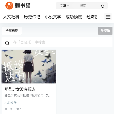
文章
人文社科
历史传记
小说文学
成功励志
经济管理
学
全部标签
吴晓乐
那些少女没有抵达
那些少女没有抵达 内容简介： 吴晓
乐新作《那些少女没有抵达》,以"少
小说文学
女拒绝羽化成蝶,只愿在蛹中寂静长
眠"为主题,通过精湛的叙事手法探讨
122
0
当代青少年面临的成长压力、代际