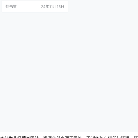
冲突和社交焦虑等尖锐话题。作为
翻书猫
24年11月15日
《你的孩子不是你的孩子》作者出
道十年的重磅新作,本书延续了作者
一贯犀利而细腻的写作风格。 故事
围绕着一所百年名校的学生跳楼事
件展开。身为班主任的吴依光从未
想过自己能活过十七岁,更没想到
会…