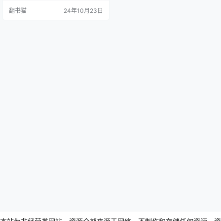
礼法权贵，提倡逍遥自由的人生态
翻书猫
24年10月23日
度。作为先秦诸子文章的典范之
作，《庄子》以其汪洋恣肆的文
风、丰富的想象力和壮阔的气势，
展现出极高的文学价值。 吴怡先生
的《庄子的读法》一书为读者提供
了…