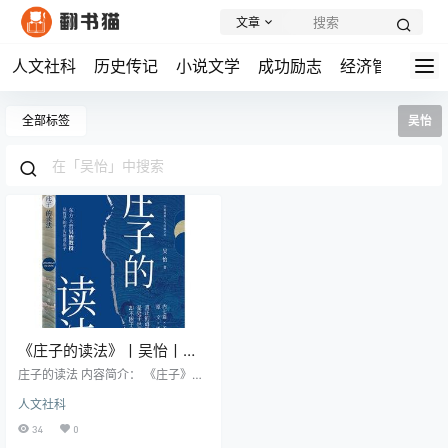
文章
人文社科
历史传记
小说文学
成功励志
经济管理
学
全部标签
吴怡
《庄子的读法》丨吴怡丨经
典诠释
庄子的读法 内容简介： 《庄子》是
先秦时期的一部经典著作，以其独
人文社科
特的"寓言""重言""卮言"表现形式而
闻名。这部作品继承了老子的学
34
0
说，倡导自由主义思想，同时蔑视