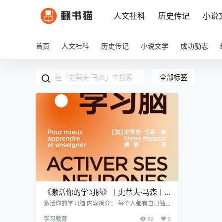
人文社科
历史传记
小说
首页
人文社科
历史传记
小说文学
成功励志
全部标签
《激活你的学习脑》丨史蒂夫·马森丨
从脑科学视角重新定义高效学习
激活你的学习脑 内容简介： 每个人都有自己独
特的学习方式，但你是否曾思考过：为什么有些
学习教育
92
0
人学习事半功倍，而有些人却事倍功半？优秀学