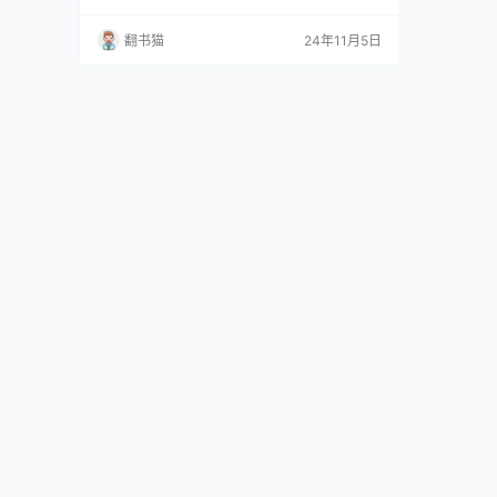
习者的成功究竟源于天赋、自律还是勤奋？神经
科学家史蒂夫·马森通过《激活你的学习脑》一
翻书猫
24年11月5日
书，为我们揭开了这些学习谜题的答案。 作者作
为一位难得的既有多年中小学教学经验又钻研神
经科学的专家，他将数十年的研究精华提炼为7
个简单易懂且可操作的学习策略。这些策略不是
空泛的理论，而是建…