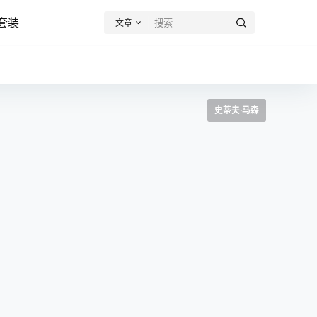
套装
文章
史蒂夫·马森