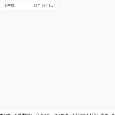
感，为读者呈现了一个充满生机与
翻书猫
24年10月13日
挣扎的小镇世界。这部作品以"芙蓉
姐"胡玉音的人生经历为主线，深刻
展现了特定历史时期人民生活的起
伏跌宕。 《芙蓉镇》不仅仅是一个
个人故事，更是一面映射社会变迁
的镜子。通过胡玉音的遭遇，作品
巧妙地揭露了&…