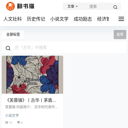
文章
人文社科
历史传记
小说文学
成功励志
经济管理
学
全部标签
古华
《芙蓉镇》丨古华丨茅盾文
学奖获奖作品，山乡民歌与
芙蓉镇 内容简介： 古华的代表作
时代变迁
《芙蓉镇》是一幅融合政治风云与
小说文学
世态民情的风俗画，也是一曲哀婉
而又严酷的山乡民歌。作者从生活
17
0
的春雨秋霜、峡谷沟壑中汲取灵