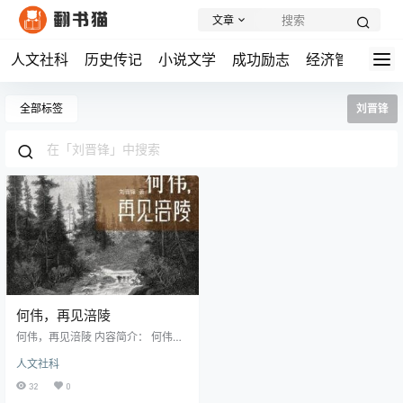
文章
人文社科
历史传记
小说文学
成功励志
经济管理
学
全部标签
刘晋锋
何伟，再见涪陵
何伟，再见涪陵 内容简介： 何伟和
他的涪陵，见证了在梦想和现实的
人文社科
冲突中，普通个体被裹在社会大潮
中的百态人生。 彼得•海斯勒，中文
32
0
名何伟，美国作家，他创作的中国