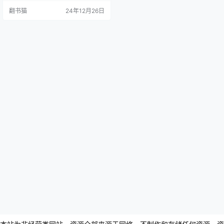
纪实文学三部曲《江城》《甲骨
翻书猫
24年12月26日
文》《寻路中国》记录了1996至20
07的中国，他本人被《华尔街日
报》赞为“关注现代中国的最具思想
性的西方作家之一”。 何伟准备告别
中国前，又一次回到了他在《江
城》中写到的曾经支教过的那个地
方——涪陵，这座长江上的…