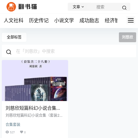
文章
人文社科
历史传记
小说文学
成功励志
经济管理
学
全部标签
刘慈欣
刘慈欣短篇科幻小说合集
（套装28册）
刘慈欣短篇科幻小说合集（套装28
册） 内容简介： 刘慈欣短篇科幻小
合集套装
说合集，共28册，包括《乡村教
师》（电影《疯狂的外星人》故事
527
0
来源）、《流浪地球》、（电影