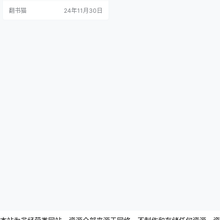
《流浪地球》原著小说）、《坍
翻书猫
24年11月30日
缩》、《西洋》、《光荣与梦
想》、《信使》、《命运》、《微
观尽头》、《微纪元》、《混沌蝴
蝶》、《镜子》、《欢乐颂》、
《天使时代》、《鲸歌》、《地
火》、《纤维》、《圆圆的肥皂
泡》、《白垩纪往事》、《太原之
恋》、《创世纪》、…