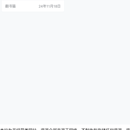
《周易简释》的经典诠释，到《文
翻书猫
24年11月18日
典一览》《北大授课》的文化讲
述，展现了作者深厚的学术功力和
独特的思考视角。 其中《老子通
释》和《周易简释》两部经典著作
以平易通达的方式阐释古代智慧，
让读者能够轻松理解这些深奥的古
籍。而《余之诗》和《文典一览》
则展…