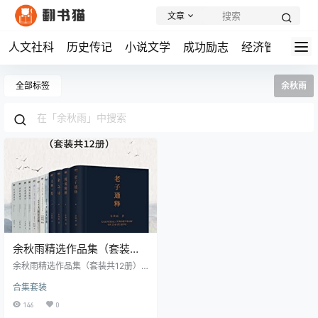
文章
人文社科
历史传记
小说文学
成功励志
经济管理
学
全部标签
余秋雨
余秋雨精选作品集（套装共
12册）
余秋雨精选作品集（套装共12册）
内容简介： 这套12册作品集是余秋
合集套装
雨先生的智慧结晶，内容涵盖经典
解读、文学赏析、美学思考和戏剧
146
0
研究等多个领域。从《老子通释》