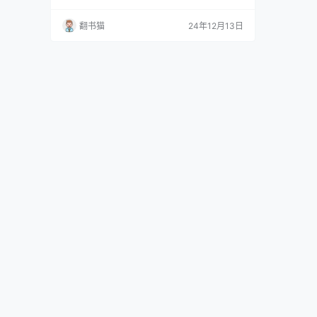
素放在小说分析的核心位置，提出了全新的观察
视角。 范铭如在书中提出独特的空间分类理论，
翻书猫
24年12月13日
以"点、线、面"三个基本类型为框架，并加入复
合空间和边界等变异形式，涵盖了从微观到宏观
的各类空间形态。其中，点包含小面积的居室等
个人日常活动领域；线是具有联结、憩止等…