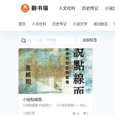
人文社科
历史传记
小说
首页
人文社科
历史传记
小说文学
成功励志
全部标签
小說點線面
小說點線面 内容简介： 《小说点线面》一书从
空间的视角切入，挑战了传统文学批评方法对人
小说文学
42
0
物、情节、叙述与时间等议题的关注，将空间元